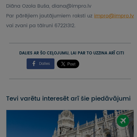
Diāna Ozola Buša, diana@impro.lv
Par pārējiem jautājumiem raksti uz
impro@impro.lv
vai zvani pa tālruni 67221312.
DALIES AR ŠO CEĻOJUMU, LAI PAR TO UZZINA ARĪ CITI
Dalies
Tevi varētu interesēt arī šie piedāvājumi