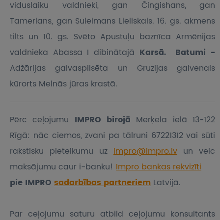
viduslaiku valdnieki, gan Čingishans, gan
Tamerlans, gan Suleimans Lieliskais. 16. gs. akmens
tilts un 10. gs. Svēto Apustuļu baznīca Armēnijas
valdnieka Abassa I dibinātajā
Karsā.
Batumi -
Adžārijas galvaspilsēta un Gruzijas galvenais
kūrorts Melnās jūras krastā.
Pērc ceļojumu
IMPRO birojā
Merķela ielā 13-122
Rīgā: nāc ciemos, zvani pa tālruni 67221312 vai sūti
rakstisku pieteikumu
uz
impro@impro.lv
un veic
maksājumu caur i-banku!
Impro bankas rekvizīti
pie IMPRO
sadarbības partneriem
Latvijā.
Par ceļojumu saturu atbild ceļojumu konsultants