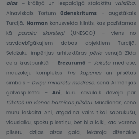
alas –
krāšņā un iespaidīgā stalaktītu
valstība.
Ainaviskais Tortum
ūdenskritums
- augstākais
Turcijā.
Narman
konusveida klintis, kas pazīstamas
kā
pasaku
skursteņi
(UNESCO) – viens no
savda
v
bīgākajiem dabas objektiem Turcijā.
Seldžuku impērijas arhitektūras
pērle
senajā Zīda
ceļa krustpunktā –
Erezurumā -
Jakuta
medrese,
mauzoleju komplekss
Trīs kapenes
un pilsētas
simbols -
Dvīņu minaretu medrese.
senā Armēnijas
galvaspilsēta –
Ani
, kuru savulaik dēvēja par
tūkstoš un vienas baznīcas pilsētu
. Mūsdienās, seno
mūru ieskaitā Ani, atgādina vairs tikai sabrukušu,
viduslaiku, spoku pilsētiņu, bet bija laiki, kad vareno
pilsētu, dziļas aizas galā, iekāroja diženākie