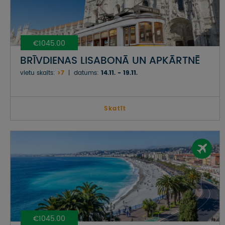
€1045.00
BRĪVDIENAS LISABONĀ UN APKĀRTNĒ
vietu skaits:
>7
datums:
14.11. - 19.11.
Skatīt
€1045.00