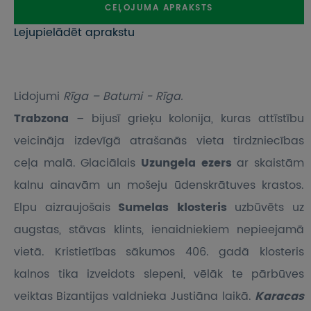
CEĻOJUMA APRAKSTS
Lejupielādēt aprakstu
Lidojumi
Rīga – Batumi - Rīga.
Trabzona
– bijusī grieķu kolonija, kuras attīstību
veicināja izdevīgā atrašanās vieta tirdzniecības
ceļa malā. Glaciālais
Uzungela ezers
ar skaistām
kalnu ainavām un mošeju ūdenskrātuves krastos.
Elpu aizraujošais
Sumelas klosteris
uzbūvēts uz
augstas, stāvas klints, ienaidniekiem nepieejamā
vietā. Kristietības sākumos 406. gadā klosteris
kalnos tika izveidots slepeni, vēlāk te pārbūves
veiktas Bizantijas valdnieka Justiāna laikā.
Karacas