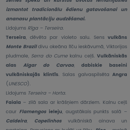
zemes spēku un karstos avotus iemanījušies
izmantot tradicionālu ēdienu gatavošanai un
ananasu plantāciju audzēšanai.
Lidojums
Rīga – Terseira.
Terseira
, dēvēta par violeto salu. Sens
vulkāns
Monte Brazil
divu okeāna līču ieskāvumā, Viktorijas
pludmale,
Serra do Cume
kalnu ceļš.
Vulkāniskās
alas
Algar do Carvao
,
dabiskie baseini
vulkāniskajās klintīs
. Salas galvaspilsēta
Angra
(
UNESCO
).
Lidojums
Terseira – Horta.
Faiala
– zilā sala ar krāšņiem dārziem. Kalnu ceļš
caur
Flamengos
ieleju
, augstākais punkts salā –
Caldeira
,
Copelinhos
vulkāniskā ainava un