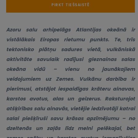
PIRKT TIEŠSAISTĒ
Azoru salu arhipelāgs Atlantijas okeānā ir
vistālākais Eiropas rietumu punkts. Te, trīs
tektonisko plātņu sadures vietā, vulkāniskā
aktivitāte savulaik radījusi gleznainas salas
okeāna vidū – vienu no jaunākajiem
veidojumiem uz Zemes. Vulkānu darbība ir
pierimusi, atstājot iespaidīgas krāteru ainavas,
karstos avotus, alas un geizerus. Raksturojot
atšķirības salu ainavās, vietējie iedzīvotāji katrai
salai piešķīruši savu krāsas apzīmējumu – no
dzeltenās un zaļās līdz melni pelēkajai, bet