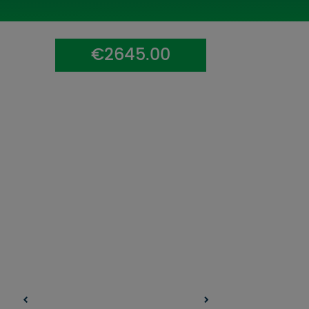
UZŅEMOŠAIS TŪRISMS
IMPRO KONKURSI
€2645.00
PIRMSLĪGUMA INFORMĀCIJA, KLIENTA LĪGUMS,
CEĻOJUMU APDROŠINĀŠANA
ATSAUKSMES PAR CEĻOJUMU
VĪZU ANKETAS
PIEMIŅAS ISTABA
IMPRO PRIVĀTUMA POLITIKA
Seko mums: