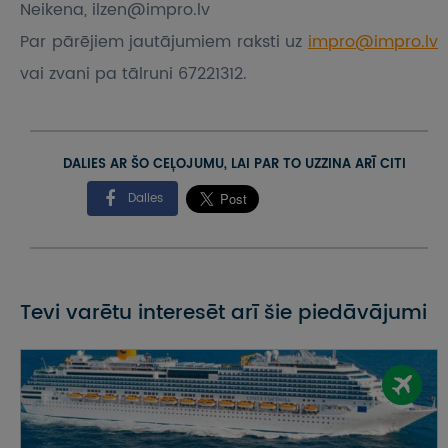
Neikena, ilzen@impro.lv
Par pārējiem jautājumiem raksti uz
impro@impro.lv
vai zvani pa tālruni 67221312.
DALIES AR ŠO CEĻOJUMU, LAI PAR TO UZZINA ARĪ CITI
Dalies
Tevi varētu interesēt arī šie piedāvājumi