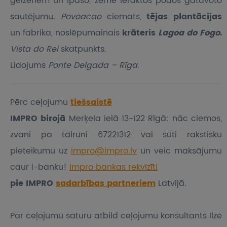
geizeriem un īpašo, zemē ieraktos podos gatavoto
sautējumu.
Povoacao
ciemats,
tējas plantācijas
un fabrika, noslēpumainais
krāteris
Lagoa do Fogo
.
Vista do Rei
skatpunkts.
Lidojums
Ponte Delgada – Rīga.
Pērc ceļojumu
tiešsaistē
IMPRO birojā
Merķela ielā 13-122 Rīgā: nāc ciemos,
zvani pa tālruni 67221312 vai sūti rakstisku
pieteikumu
uz
impro@impro.lv
un veic maksājumu
caur i-banku!
Impro bankas rekvizīti
pie IMPRO
sadarbības partneriem
Latvijā.
Par ceļojumu saturu atbild ceļojumu konsultants Ilze