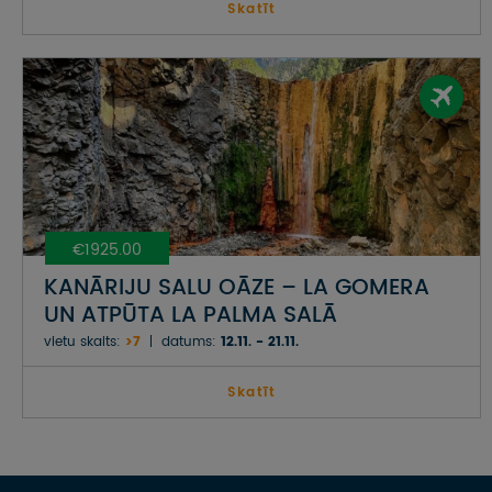
Skatīt
€1925.00
KANĀRIJU SALU OĀZE – LA GOMERA
UN ATPŪTA LA PALMA SALĀ
vietu skaits:
>7
datums:
12.11. - 21.11.
Skatīt