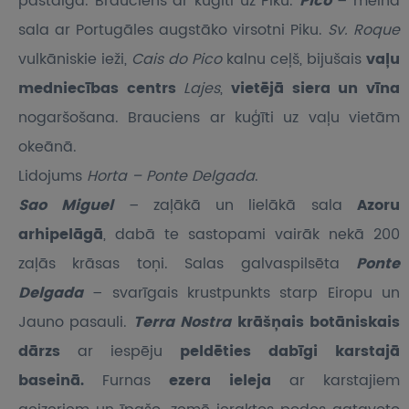
pastaiga. Brauciens ar kuģīti uz Piku.
Pico
– melnā
sala ar Portugāles augstāko virsotni Piku.
Sv. Roque
vulkāniskie ieži,
Cais do Pico
kalnu ceļš, bijušais
vaļu
medniecības centrs
Lajes
,
vietējā siera un vīna
nogaršošana. Brauciens ar kuģīti uz vaļu vietām
okeānā.
Lidojums
Horta – Ponte Delgada
.
Sao Miguel
– zaļākā un lielākā sala
Azoru
arhipelāgā
, dabā te sastopami vairāk nekā 200
zaļās krāsas toņi. Salas galvaspilsēta
Ponte
Delgada
– svarīgais krustpunkts starp Eiropu un
Jauno pasauli.
Terra Nostra
krāšņais botāniskais
dārzs
ar iespēju
peldēties dabīgi karstajā
baseinā.
Furnas
ezera ieleja
ar karstajiem