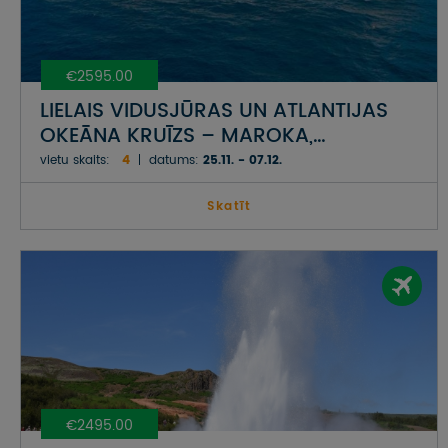
€2595.00
LIELAIS VIDUSJŪRAS UN ATLANTIJAS
OKEĀNA KRUĪZS – MAROKA,
GIBRALTĀRS, KATALONIJA,
vietu skaits:
4
datums:
25.11. - 07.12.
ANDALŪZIJA, PROVANSA UN LIGŪRIJA
Skatīt
€2495.00