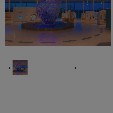
UZŅEMOŠAIS TŪRISMS
IMPRO KONKURSI
PIRMSLĪGUMA INFORMĀCIJA, KLIENTA LĪGUMS,
CEĻOJUMU APDROŠINĀŠANA
ATSAUKSMES PAR CEĻOJUMU
VĪZU ANKETAS
PIEMIŅAS ISTABA
IMPRO PRIVĀTUMA POLITIKA
Seko mums: