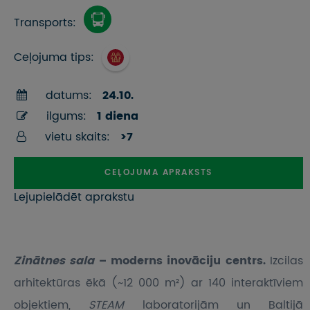
Transports:
Ceļojuma tips:
datums:
24.10.
ilgums:
1 diena
vietu skaits:
>7
CEĻOJUMA APRAKSTS
Lejupielādēt aprakstu
Zinātnes sala
– moderns inovāciju centrs.
Izcilas
arhitektūras ēkā (~12 000 m²) ar 140 interaktīviem
objektiem,
STEAM
laboratorijām un Baltijā