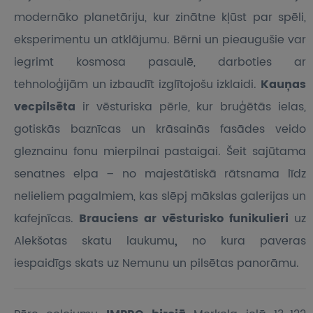
modernāko planetāriju, kur zinātne kļūst par spēli,
eksperimentu un atklājumu. Bērni un pieaugušie var
iegrimt kosmosa pasaulē, darboties ar
tehnoloģijām un izbaudīt izglītojošu izklaidi.
Kauņas
vecpilsēta
ir vēsturiska pērle, kur bruģētās ielas,
gotiskās baznīcas un krāsainās fasādes veido
gleznainu fonu mierpilnai pastaigai. Šeit sajūtama
senatnes elpa – no majestātiskā rātsnama līdz
nelieliem pagalmiem, kas slēpj mākslas galerijas un
kafejnīcas.
Brauciens ar vēsturisko funikulieri
uz
Alekšotas skatu laukumu
,
no kura paveras
iespaidīgs skats uz Nemunu un pilsētas panorāmu.