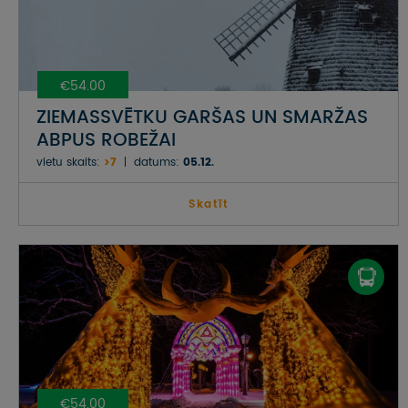
€54.00
ZIEMASSVĒTKU GARŠAS UN SMARŽAS
ABPUS ROBEŽAI
vietu skaits:
>7
datums:
05.12.
Skatīt
€54.00