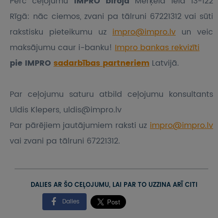
Pērc ceļojumu
IMPRO birojā
Merķela ielā 13-122
Rīgā: nāc ciemos, zvani pa tālruni 67221312 vai sūti
rakstisku pieteikumu
uz
impro@impro.lv
un veic
maksājumu caur i-banku!
Impro bankas rekvizīti
pie IMPRO
sadarbības partneriem
Latvijā.
Par ceļojumu saturu atbild ceļojumu konsultants
Uldis Klepers, uldis@impro.lv
Par pārējiem jautājumiem raksti uz
impro@impro.lv
vai zvani pa tālruni 67221312.
DALIES AR ŠO CEĻOJUMU, LAI PAR TO UZZINA ARĪ CITI
Dalies