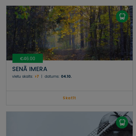
€46.00
SENĀ IMERA
vietu skaits:
>7
datums:
04.10.
Skatīt