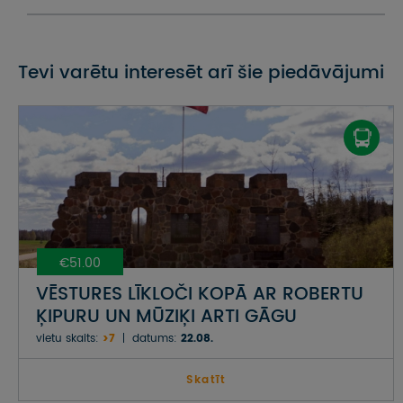
Tevi varētu interesēt arī šie piedāvājumi
€51.00
VĒSTURES LĪKLOČI KOPĀ AR ROBERTU
ĶIPURU UN MŪZIĶI ARTI GĀGU
vietu skaits:
>7
datums:
22.08.
Skatīt