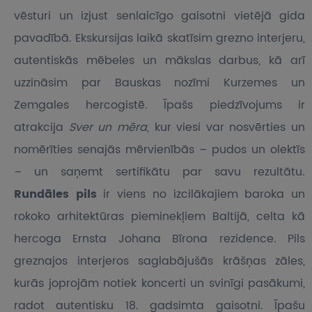
vēsturi un izjust senlaicīgo gaisotni vietējā gida
pavadībā. Ekskursijas laikā skatīsim grezno interjeru,
autentiskās mēbeles un mākslas darbus, kā arī
uzzināsim par Bauskas nozīmi Kurzemes un
Zemgales hercogistē. Īpašs piedzīvojums ir
atrakcija
Sver un mēra
, kur viesi var nosvērties un
nomērīties senajās mērvienībās – pudos un olektīs
– un saņemt sertifikātu par savu rezultātu.
Rundāles pils
ir viens no izcilākajiem baroka un
rokoko arhitektūras pieminekļiem Baltijā, celta kā
hercoga Ernsta Johana Bīrona rezidence. Pils
greznajos interjeros saglabājušās krāšņas zāles,
kurās joprojām notiek koncerti un svinīgi pasākumi,
radot autentisku 18. gadsimta gaisotni. Īpašu