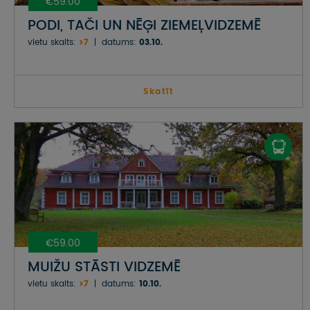
€59.00
PODI, TAČI UN NĒĢI ZIEMEĻVIDZEMĒ
vietu skaits:
>7
datums:
03.10.
Skatīt
€59.00
MUIŽU STĀSTI VIDZEMĒ
vietu skaits:
>7
datums:
10.10.