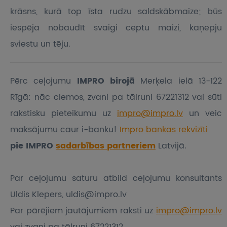
krāsns, kurā top īsta rudzu saldskābmaize; būs
iespēja nobaudīt svaigi ceptu maizi, kaņepju
sviestu un tēju.
Pērc ceļojumu
IMPRO birojā
Merķela ielā 13-122
Rīgā: nāc ciemos, zvani pa tālruni 67221312 vai sūti
rakstisku pieteikumu
uz
impro@impro.lv
un veic
maksājumu caur i-banku!
Impro bankas rekvizīti
pie IMPRO
sadarbības partneriem
Latvijā.
Par ceļojumu saturu atbild ceļojumu konsultants
Uldis Klepers, uldis@impro.lv
Par pārējiem jautājumiem raksti uz
impro@impro.lv