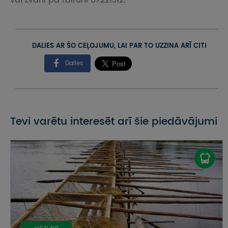
vai zvani pa tālruni 67221312.
DALIES AR ŠO CEĻOJUMU, LAI PAR TO UZZINA ARĪ CITI
Dalies
Tevi varētu interesēt arī šie piedāvājumi