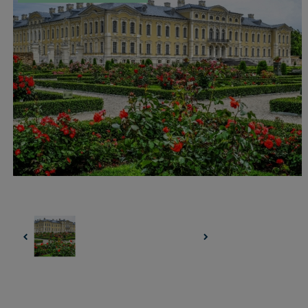
UZŅEMOŠAIS TŪRISMS
IMPRO KONKURSI
PIRMSLĪGUMA INFORMĀCIJA, KLIENTA LĪGUMS,
CEĻOJUMU APDROŠINĀŠANA
ATSAUKSMES PAR CEĻOJUMU
VĪZU ANKETAS
PIEMIŅAS ISTABA
IMPRO PRIVĀTUMA POLITIKA
Seko mums: