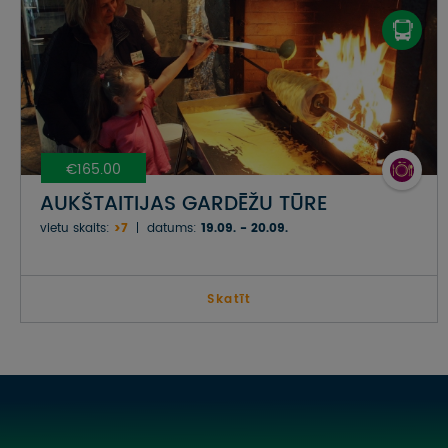
€165.00
AUKŠTAITIJAS GARDĒŽU TŪRE
vietu skaits:
>7
datums:
19.09. - 20.09.
Skatīt