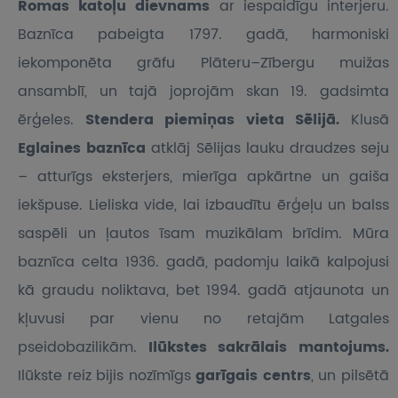
Romas katoļu dievnams
ar iespaidīgu interjeru.
Baznīca pabeigta 1797. gadā, harmoniski
iekomponēta grāfu Plāteru–Zībergu muižas
ansamblī, un tajā joprojām skan 19. gadsimta
ērģeles.
Stendera piemiņas vieta Sēlijā.
Klusā
Eglaines baznīca
atklāj Sēlijas lauku draudzes seju
– atturīgs eksterjers, mierīga apkārtne un gaiša
iekšpuse. Lieliska vide, lai izbaudītu ērģeļu un balss
saspēli un ļautos īsam muzikālam brīdim. Mūra
baznīca celta 1936. gadā, padomju laikā kalpojusi
kā graudu noliktava, bet 1994. gadā atjaunota un
kļuvusi par vienu no retajām Latgales
pseidobazilikām.
Ilūkstes sakrālais mantojums.
Ilūkste reiz bijis nozīmīgs
garīgais centrs
, un pilsētā