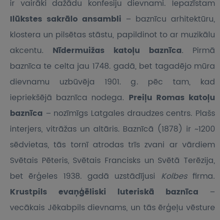
ir vairāki dažādu konfesiju dievnami. Iepazīstam
Ilūkstes sakrālo ansambli
– baznīcu arhitektūru,
klostera un pilsētas stāstu, papildinot to ar muzikālu
akcentu.
Nīdermuižas katoļu baznīca
. Pirmā
baznīca te celta jau 1748. gadā, bet tagadējo mūra
dievnamu uzbūvēja 1901. g. pēc tam, kad
iepriekšējā baznīca nodega.
Preiļu Romas katoļu
baznīca
– nozīmīgs Latgales draudzes centrs. Plašs
interjers, vitrāžas un altāris. Baznīcā (1878) ir ~1200
sēdvietas, tās tornī atrodas trīs zvani ar vārdiem
Svētais Pēteris, Svētais Francisks un Svētā Terēzija,
bet ērģeles 1938. gadā uzstādījusi
Kolbes
firma.
Krustpils evaņģēliski luteriskā baznīca
–
vecākais Jēkabpils dievnams, un tās ērģeļu vēsture