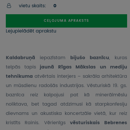
vietu skaits:
0
CEĻOJUMA APRAKSTS
Lejupielādēt aprakstu
Kaldabruņā
iepazīstam
bijušo baznīcu
, kuras
telpās tapis
jaunā Rīgas Mākslas un mediju
tehnikuma
atvērtais interjers – sakrāla arhitektūra
un mūsdienu radošās industrijas. Vēsturiskā 19. gs.
baznīca reiz kalpojusi pat kā minerālmēslu
noliktava, bet tagad atdzimusi kā starpkonfesiju
dievnams un akustiska koncertzāle vietā, kur reiz
kristīts Rainis. Vērienīgs
vēsturiskais Bebrenes