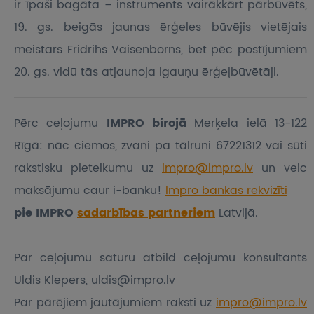
ir īpaši bagāta – instruments vairākkārt pārbūvēts,
19. gs. beigās jaunas ērģeles būvējis vietējais
meistars Fridrihs Vaisenborns, bet pēc postījumiem
20. gs. vidū tās atjaunoja igauņu ērģeļbūvētāji.
Pērc ceļojumu
IMPRO birojā
Merķela ielā 13-122
Rīgā: nāc ciemos, zvani pa tālruni 67221312 vai sūti
rakstisku pieteikumu
uz
impro@impro.lv
un veic
maksājumu caur i-banku!
Impro bankas rekvizīti
pie IMPRO
sadarbības partneriem
Latvijā.
Par ceļojumu saturu atbild ceļojumu konsultants
Uldis Klepers, uldis@impro.lv
Par pārējiem jautājumiem raksti uz
impro@impro.lv