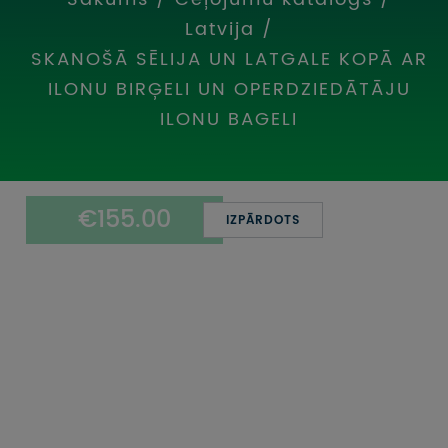
UZŅEMOŠAIS TŪRISMS
Latvija
/
SKANOŠĀ SĒLIJA UN LATGALE KOPĀ AR
IMPRO KONKURSI
ILONU BIRĢELI UN OPERDZIEDĀTĀJU
PIRMSLĪGUMA INFORMĀCIJA, KLIENTA LĪGUMS,
ILONU BAGELI
CEĻOJUMU APDROŠINĀŠANA
ATSAUKSMES PAR CEĻOJUMU
€155.00
IZPĀRDOTS
VĪZU ANKETAS
PIEMIŅAS ISTABA
IMPRO PRIVĀTUMA POLITIKA
Seko mums: