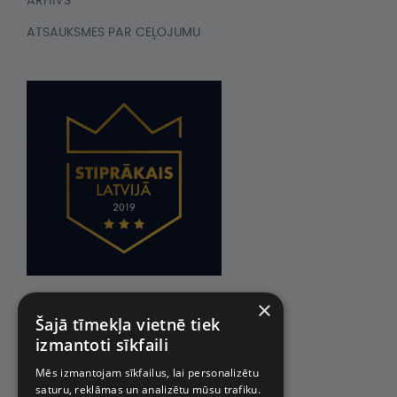
ARHĪVS
ATSAUKSMES PAR CEĻOJUMU
×
Šajā tīmekļa vietnē tiek
izmantoti sīkfaili
Mēs izmantojam sīkfailus, lai personalizētu
saturu, reklāmas un analizētu mūsu trafiku.