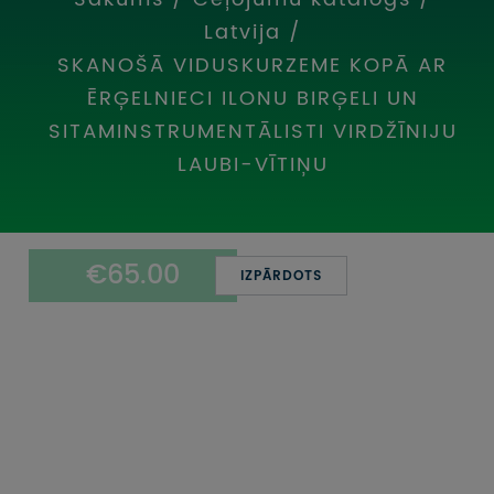
UZŅEMOŠAIS TŪRISMS
Latvija
/
SKANOŠĀ VIDUSKURZEME KOPĀ AR
IMPRO KONKURSI
ĒRĢELNIECI ILONU BIRĢELI UN
PIRMSLĪGUMA INFORMĀCIJA, KLIENTA LĪGUMS,
SITAMINSTRUMENTĀLISTI VIRDŽĪNIJU
CEĻOJUMU APDROŠINĀŠANA
LAUBI-VĪTIŅU
ATSAUKSMES PAR CEĻOJUMU
VĪZU ANKETAS
€65.00
IZPĀRDOTS
PIEMIŅAS ISTABA
IMPRO PRIVĀTUMA POLITIKA
Seko mums: