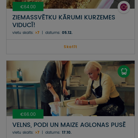
€64.00
ZIEMASSVĒTKU KĀRUMI KURZEMES
VIDUCĪ!
vietu skaits:
>7
datums:
05.12.
Skatīt
€66.00
VELNS, PODI UN MAIZE AGLONAS PUSĒ
vietu skaits:
>7
datums:
17.10.