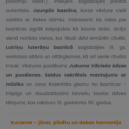
padomju laikā!), interjers saglabājies pilnībā
autentisks.
Jaunpils baznīca,
kuras vēsture cieši
saistīta ar Rekes dzimtu. Interesanti, ka nišas pie
baznīcas agrāk kalpojušas kā kauna stabi. Izciļņi
sienā norāda vietas, kur tikuši dzīvi iemūrēti cilvēki.
Lutriņu luterāņu baznīcā
saglabājies 19. gs.
veidotais altāris un altārgleznas, kā arī senie rituāla
trauki. Vēstures pasākums
Jukuma Vācieša kāzas
un pusdienas. Saldus sakrālais mantojums ar
mūziku
un Jaņa Rozentāla gleznu
No baznīcas –
trāpīgs un daudzslāņains latviešu tautas dzīves
tēlojums, kas raksturo 19. gadsimta 90. gadus.
Kurzeme – jūras, pilsētu un dabas harmonija