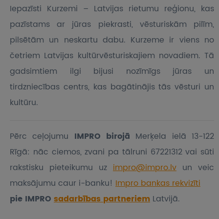
Iepazīsti Kurzemi – Latvijas rietumu reģionu, kas
pazīstams ar jūras piekrasti, vēsturiskām pilīm,
pilsētām un neskartu dabu. Kurzeme ir viens no
četriem Latvijas kultūrvēsturiskajiem novadiem. Tā
gadsimtiem ilgi bijusi nozīmīgs jūras un
tirdzniecības centrs, kas bagātinājis tās vēsturi un
kultūru.
Pērc ceļojumu
IMPRO birojā
Merķela ielā 13-122
Rīgā: nāc ciemos, zvani pa tālruni 67221312 vai sūti
rakstisku pieteikumu
uz
impro@impro.lv
un veic
maksājumu caur i-banku!
Impro bankas rekvizīti
pie IMPRO
sadarbības partneriem
Latvijā.