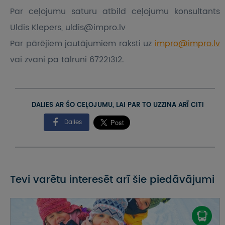
Par ceļojumu saturu atbild ceļojumu konsultants
Uldis Klepers, uldis@impro.lv
Par pārējiem jautājumiem raksti uz
impro@impro.lv
vai zvani pa tālruni 67221312.
DALIES AR ŠO CEĻOJUMU, LAI PAR TO UZZINA ARĪ CITI
Dalies
Tevi varētu interesēt arī šie piedāvājumi