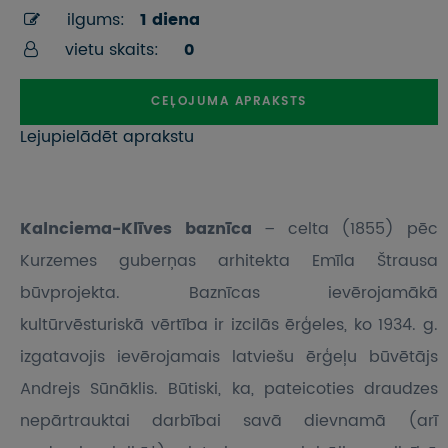
ilgums:
1 diena
vietu skaits:
0
CEĻOJUMA APRAKSTS
Lejupielādēt aprakstu
Kalnciema-Klīves baznīca
– celta (1855) pēc
Kurzemes guberņas arhitekta Emīla Štrausa
būvprojekta. Baznīcas ievērojamākā
kultūrvēsturiskā vērtība ir izcilās ērģeles, ko 1934. g.
izgatavojis ievērojamais latviešu ērģeļu būvētājs
Andrejs Sūnāklis. Būtiski, ka, pateicoties draudzes
nepārtrauktai darbībai savā dievnamā (arī