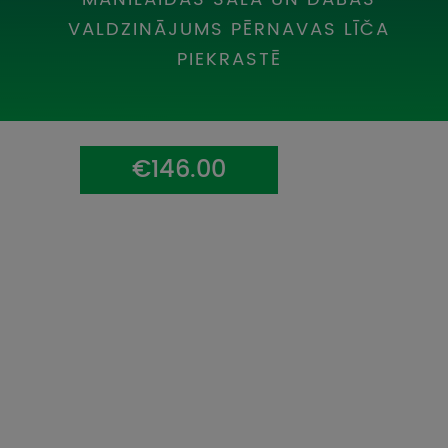
UZŅEMOŠAIS TŪRISMS
VALDZINĀJUMS PĒRNAVAS LĪČA
PIEKRASTĒ
IMPRO KONKURSI
PIRMSLĪGUMA INFORMĀCIJA, KLIENTA LĪGUMS,
CEĻOJUMU APDROŠINĀŠANA
€146.00
ATSAUKSMES PAR CEĻOJUMU
VĪZU ANKETAS
PIEMIŅAS ISTABA
IMPRO PRIVĀTUMA POLITIKA
Seko mums: