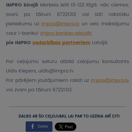
IMPRO birojā
Merķela ielā 13-122 Rīgā: nāc ciemos,
zvani pa tālruni 67221312 vai sūti rakstisku
pieteikumu
uz
impro@impro.lv
un veic maksājumu
caur i-banku!
Impro bankas rekvizīti
pie IMPRO
sadarbības partneriem
Latvijā.
Par ceļojumu saturu atbild ceļojumu konsultants
Uldis Klepers, uldis@impro.lv
Par pārējiem jautājumiem raksti uz
impro@impro.lv
vai zvani pa tālruni 67221312.
DALIES AR ŠO CEĻOJUMU, LAI PAR TO UZZINA ARĪ CITI
Dalies