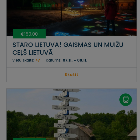
€150.00
STARO LIETUVA! GAISMAS UN MUIŽU
CEĻŠ LIETUVĀ
vietu skaits:
>7
datums:
07.11. - 08.11.
Skatīt