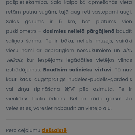
pašpietiekamība. Sala kalpo kā apmešanās vieta
retām putnu sugām, tajā aug reti sastopami augi.
Salas garums ir 5 km, bet platums vien
puskilometrs –
dosimies nelielā pārgājienā
baudīt
saliņas šarmu. Te ir bāka, neliels muzejs, vairāki
viesu nami ar asprātīgiem nosaukumiem un
Aitu
veikals
, kur iespējams iegādāties vietējos vilnas
izstrādājumus.
Baudīsim salinieku virtuvi
. Tā nav
kaut kāds augstprātīgs nūdeles-pūdelis-gardēdis
vai zirņa ripināšana šķīvī pēc azimuta. Te ir
vienkāršs lauku ēdiens. Bet ar kādu garšu! Ja
vēlēsieties, varēsiet nobaudīt arī vietējo alu.
Pērc ceļojumu
tiešsaistē