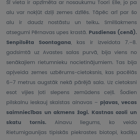
Šī vieta ir apzīmēta ar nosaukumu Toori Elle, jo pa
alu var nokļūt dziļi zemes dzīlēs. Tāpēc arī par šo
alu ir daudz nostāstu un teiku
.
Smilšakmens
atsegumi Pērnavas upes krastā.
Pusdienas (cenā).
Senpilsēta Soontagana
, kas ir izveidota 7.–8.
gadsimtā uz Avastes salas purvā, bija viens no
senākajiem rietumnieku nocietinājumiem. Tas bija
apļveida zemes uzbērums-cietoksnis, kas pacēlās
6–7 metrus augstāk nekā pārējā sala. Uz cietoksni
esot vijies ļoti slepens zemūdens ceļš. Šodien
pilskalnu ieskauj skaistas ainavas –
pļavas, vecas
saimniecības un akmens žogi. Kastnas ozoli un
skatu tornis.
Ainavu liegums, ko veido
Rietumigaunijas tipiskās piekrastes biotopi, kadiķu