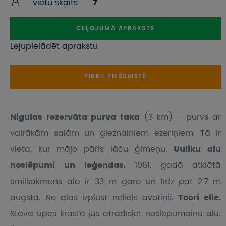
vietu skaits:
7
CEĻOJUMA APRAKSTS
Lejupielādēt aprakstu
PIRKT TIEŠSAISTĒ
Nigulas rezervāta purva taka
(3 km) – purvs ar
vairākām salām un gleznainiem ezeriņiem. Tā ir
vieta, kur mājo pāris lāču ģimeņu.
Uuliku alu
noslēpumi un leģendas.
1961. gadā atklātā
smilšakmens ala ir 33 m gara un līdz pat 2,7 m
augsta. No alas izplūst neliels avotiņš.
Toori elle.
Stāvā upes krastā jūs atradīsiet noslēpumainu alu.