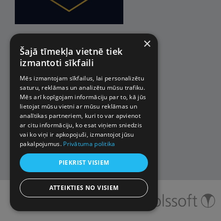
×
Šajā tīmekļa vietnē tiek
izmantoti sīkfaili
Mēs izmantojam sīkfailus, lai personalizētu
saturu, reklāmas un analizētu mūsu trafiku.
Mēs arī kopīgojam informāciju par to, kā jūs
lietojat mūsu vietni ar mūsu reklāmas un
analītikas partneriem, kuri to var apvienot
ar citu informāciju, ko esat viņiem sniedzis
vai ko viņi ir apkopojuši, izmantojot jūsu
pakalpojumus.
Privātuma politika
PIEKRIST VISIEM
ATTEIKTIES NO VISIEM
© 2026 Impro ceļojumi. Visas
tiesības aizsargātas.