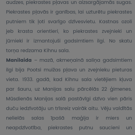
audzes, piekrastes pļavas un aizsargājamās sugas.
Piekrastes pļavās ir ganības, lai uzturētu piekrastes
putniem tik ļoti svarīgo dzīvesvietu. Kastnas ozoli
jeb krasta orientieri, ko piekrastes zvejnieki un
jūrnieki ir izmantojuši gadsimtiem ilgi. No skatu
torņa redzama Kihnu sala.
Manilaida
– mazā, akmeņainā saliņa gadsimtiem
ilgi bija Pootsi muižas pļava un zvejnieku pieturas
vieta. 1933. gadā, kad Kihnu sala vietējiem kļuva
par šauru, uz Manijas salu pārcēlās 22 ģimenes.
Mūsdienās Manijas salā pastāvīgi dzīvo vien pāris
duču iedzīvotāju un trīsreiz vairāk aitu. Vēju valdītās
nelielās salas īpašā maģija ir miers un
neapdzīvotība, piekrastes putnu saucieni un