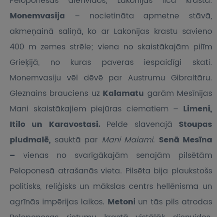
Peloponesas dienvidos, Lakonijas līča krastā.
Monemvasija
– nocietināta apmetne stāvā,
akmeņainā saliņā, ko ar Lakonijas krastu savieno
400 m zemes strēle; viena no skaistākajām pilīm
Grieķijā, no kuras paveras iespaidīgi skati.
Monemvasiju vēl dēvē par Austrumu Gibraltāru.
Gleznains brauciens uz
Kalamatu
garām Mesīnijas
Mani skaistākajiem piejūras ciematiem –
Limeni,
Itilo un Karavostasi.
Pelde slavenajā
Stoupas
pludmalē,
sauktā par
Mani Maiami
.
Senā Mesīna
–
vienas no svarīgākajām senajām pilsētām
Peloponesā atrašanās vieta. Pilsēta bija plaukstošs
politisks, reliģisks un mākslas centrs hellēnisma un
agrīnās impērijas laikos.
Metoni
un tās pils atrodas