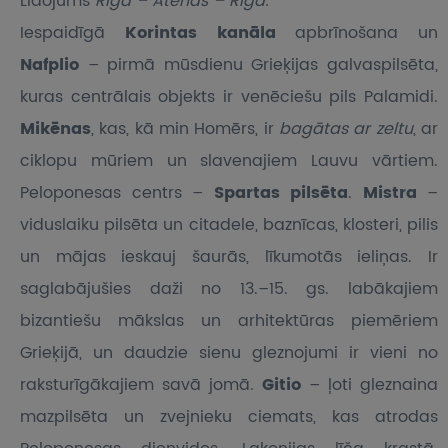
Lidojums
Rīga – Atēnas – Rīga.
Iespaidīgā
Korintas kanāla
apbrīnošana un
Nafplio
– pirmā mūsdienu Grieķijas galvaspilsēta,
kuras centrālais objekts ir venēciešu pils Palamidi.
Mikēnas
, kas, kā min Homērs, ir
bagātas ar zeltu
, ar
ciklopu mūriem un slavenajiem Lauvu vārtiem.
Peloponesas centrs –
Spartas pilsēta
.
Mistra
–
viduslaiku pilsēta un citadele, baznīcas, klosteri, pilis
un mājas ieskauj šaurās, līkumotās ieliņas. Ir
saglabājušies daži no 13.–15. gs. labākajiem
bizantiešu mākslas un arhitektūras piemēriem
Grieķijā, un daudzie sienu gleznojumi ir vieni no
raksturīgākajiem savā jomā.
Gitio
– ļoti gleznaina
mazpilsēta un zvejnieku ciemats, kas atrodas