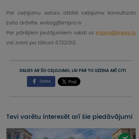
Par ceļojumu saturu atbild ceļojumu konsultants
Evita Grāvīte, evitag@impro.lv
Par pārējiem jautājumiem raksti uz
impro@impro.lv
vai zvani pa tālruni 67221312.
DALIES AR ŠO CEĻOJUMU, LAI PAR TO UZZINA ARĪ CITI
Dalies
Tevi varētu interesēt arī šie piedāvājumi