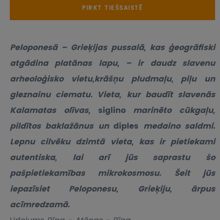
PIRKT TIEŠSAISTĒ
Peloponesā – Grieķijas pussalā, kas ģeogrāfiski
atgādina platānas lapu, – ir daudz slavenu
arheoloģisko vietu,krāšņu pludmaļu, piļu un
gleznainu ciematu. Vieta, kur baudīt slavenās
Kalamatas olīvas,
siglino
marinēto cūkgaļu,
pildītos baklažānus un
diples
medaino saldmi.
Lepnu cilvēku dzimtā vieta, kas ir pietiekami
autentiska, lai arī jūs saprastu šo
pašpietiekamības mikrokosmosu. Šeit jūs
iepazīsiet Peloponesu, Grieķiju, ārpus
acīmredzamā.