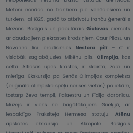
Peloponesas rietumu krastā vistālāk dienvidos.
Metoni nonāca no frankiem pie venēciešiem un
turkiem, lai 1829. gadā to atbrīvotu franču ģenerālis
Mezons. Rosīgais un populārais
Gialovas
ciemats
ar daudzajiem piekrastes krodziņiem. Caur Pilosu un
Navarino līci ieradīsimies
Nestora pilī –
šī ir
vislabāk saglabājusies Mikēnu pils.
Olimpija
, kas
celta Alfiosas upes krastos, ir skaista, zaļa un
mierīga. Ekskursija pa Senās Olimpijas kompleksa
(oriģinālo olimpisko spēļu norises vietas) paliekām,
tostarp Zeva templi, Palaestru un Fīdija darbnīcu.
Muzejs ir viens no bagātākajiem Grieķijā, ar
iespaidīgo Praksiteļa Hermesa statuju.
Atēnu
apskates ekskursija un Akropole. Rosīgais