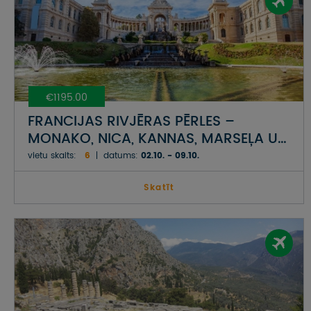
€1195.00
FRANCIJAS RIVJĒRAS PĒRLES –
MONAKO, NICA, KANNAS, MARSEĻA UN
ROMIEŠU PILSĒTA NĪMA
vietu skaits:
6
datums:
02.10. - 09.10.
Skatīt