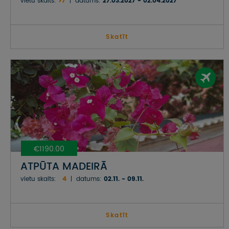
vietu skaits:
>7
datums:
27.03.2027 - 02.04.2027
Skatīt
€1190.00
ATPŪTA MADEIRĀ
vietu skaits:
4
datums:
02.11. - 09.11.
Skatīt