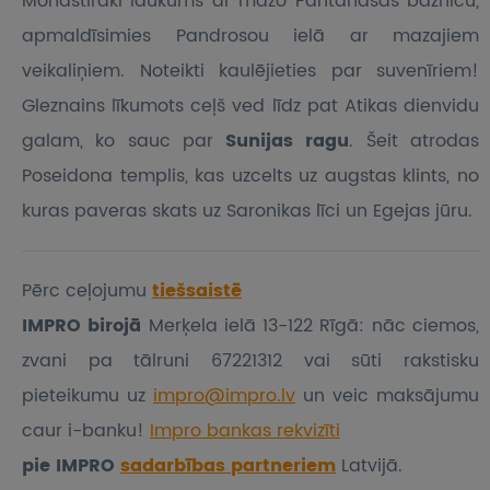
Monastiraki laukums ar mazo Pantanasas baznīcu,
apmaldīsimies Pandrosou ielā ar mazajiem
veikaliņiem. Noteikti kaulējieties par suvenīriem!
Gleznains līkumots ceļš ved līdz pat Atikas dienvidu
galam, ko sauc par
Sunijas ragu
. Šeit atrodas
Poseidona templis, kas uzcelts uz augstas klints, no
kuras paveras skats uz Saronikas līci un Egejas jūru.
Pērc ceļojumu
tiešsaistē
IMPRO birojā
Merķela ielā 13-122 Rīgā: nāc ciemos,
zvani pa tālruni 67221312 vai sūti rakstisku
pieteikumu
uz
impro@impro.lv
un veic maksājumu
caur i-banku!
Impro bankas rekvizīti
pie IMPRO
sadarbības partneriem
Latvijā.