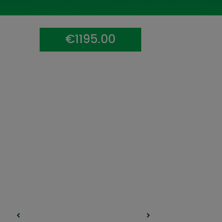
UZŅEMOŠAIS TŪRISMS
IMPRO KONKURSI
€1195.00
PIRMSLĪGUMA INFORMĀCIJA, KLIENTA LĪGUMS,
CEĻOJUMU APDROŠINĀŠANA
ATSAUKSMES PAR CEĻOJUMU
VĪZU ANKETAS
PIEMIŅAS ISTABA
IMPRO PRIVĀTUMA POLITIKA
Seko mums: