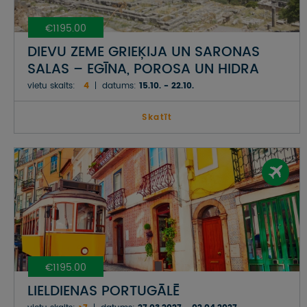
€1195.00
DIEVU ZEME GRIEĶIJA UN SARONAS
SALAS – EGĪNA, POROSA UN HIDRA
vietu skaits:
4
datums:
15.10. - 22.10.
Skatīt
€1195.00
LIELDIENAS PORTUGĀLĒ