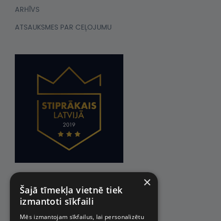
ARHĪVS
ATSAUKSMES PAR CEĻOJUMU
×
Šajā tīmekļa vietnē tiek
izmantoti sīkfaili
Mēs izmantojam sīkfailus, lai personalizētu