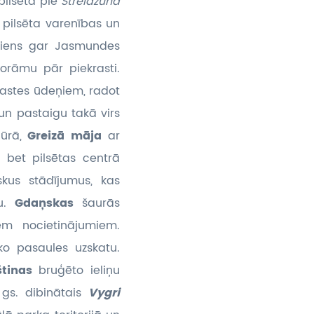
pilsēta pie
Strelazund
 pilsēta varenības un
ājiens gar Jasmundes
orāmu pār piekrasti.
rastes ūdeņiem, radot
un pastaigu takā virs
jūrā,
Greizā māja
ar
, bet pilsētas centrā
skus stādījumus, kas
ju.
Gdaņskas
šaurās
em nocietinājumiem.
ko pasaules uzskatu.
štinas
bruģēto ieliņu
 gs. dibinātais
Vygri