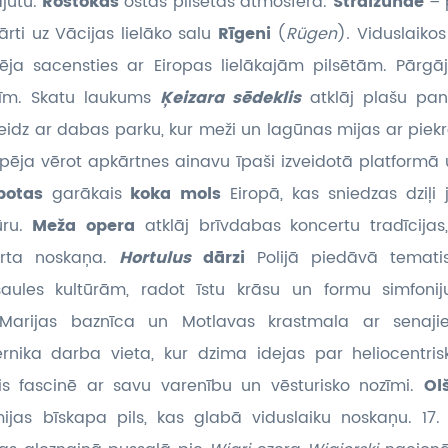
ajūtu.
Rostokas
ostas pilsētas atmosfēra.
Štrālzunde
– 
rti uz Vācijas lielāko salu
Rīgeni
(
Rügen
)
.
Viduslaikos
ēja sacensties ar Eiropas lielākajām pilsētām. Pārg
ntīm. Skatu laukums
Ķeizara sēdeklis
atklāj plašu pan
eidz ar dabas parku, kur meži un lagūnas mijas ar piek
spēja vērot apkārtnes ainavu īpaši izveidotā platformā 
potas
garākais
koka mols
Eiropā, kas sniedzas dziļi 
ūru.
Meža opera
atklāj brīvdabas koncertu tradīcijas
orta noskaņa.
Hortulus
dārzi
Polijā piedāvā temati
aules kultūrām, radot īstu krāsu un formu simfoni
s, Marijas baznīca un Motlavas krastmala ar senaji
rnika darba vieta, kur dzima idejas par heliocentris
is fascinē ar savu varenību un vēsturisko nozīmi.
Ol
jas bīskapa pils, kas glabā viduslaiku noskaņu. 17.