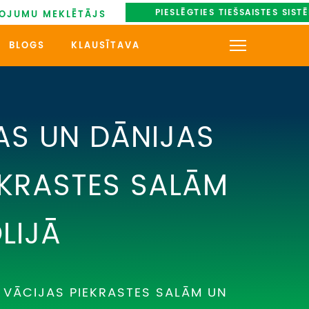
PIESLĒGTIES TIEŠSAISTES SIST
OJUMU MEKLĒTĀJS
BLOGS
KLAUSĪTAVA
KONTAKTI
PAR MUMS
AS UN DĀNIJAS
AUTOBUSU NOMA
EKRASTES SALĀM
UZŅEMOŠAIS TŪRISMS
LIJĀ
IMPRO KONKURSI
PIRMSLĪGUMA INFORMĀCIJA,
KLIENTA LĪGUMS,
CEĻOJUMU APDROŠINĀŠANA
 VĀCIJAS PIEKRASTES SALĀM UN