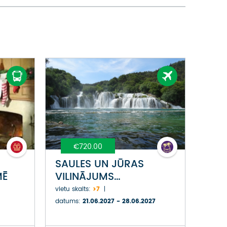
€720.00
SAULES UN JŪRAS
MĒ
VILINĀJUMS
HORVĀTIJAS SIRDĪ –
vietu skaits:
>7
DALMĀCIJĀ
datums:
21.06.2027 - 28.06.2027