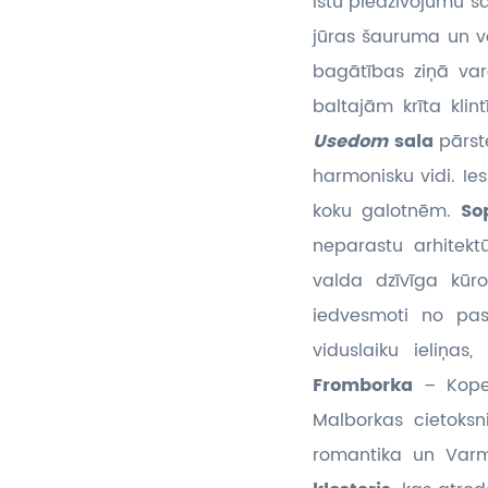
īstu piedzīvojumu s
jūras šauruma un vā
bagātības ziņā var
baltajām krīta kli
Usedom
sala
pārst
harmonisku vidi. Ie
koku galotnēm.
So
neparastu arhitekt
valda dzīvīga kūr
iedvesmoti no pas
viduslaiku ieliņa
Fromborka
– Kope
Malborkas cietoksn
romantika un Varmi