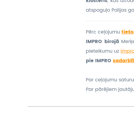
klosteris
, kas atro
atspoguļo Polijas g
Pērc ceļojumu
tiešs
IMPRO birojā
Merķe
pieteikumu
uz
impr
pie IMPRO
sadarbī
Par ceļojumu saturu
Par pārējiem jautāj