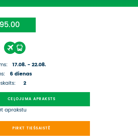
ATSAUKSMES PAR CEĻOJUMU
VĪZU ANKETAS
95.00
PIEMIŅAS ISTABA
:
IMPRO PRIVĀTUMA POLITIKA
Seko mums:
ms:
17.08. - 22.08.
ms:
6 dienas
 skaits:
2
CEĻOJUMA APRAKSTS
ēt aprakstu
PIRKT TIEŠSAISTĒ