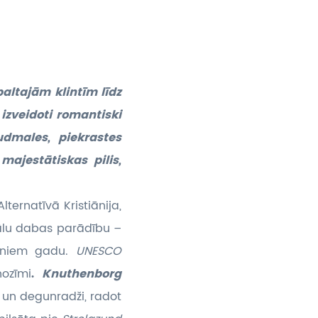
altajām klintīm līdz
izveidoti romantiski
udmales, piekrastes
majestātiskas pilis,
ternatīvā Kristiānija,
kālu dabas parādību –
joniem gadu.
UNESCO
nozīmi
.
Knuthenborg
s un degunradži, radot