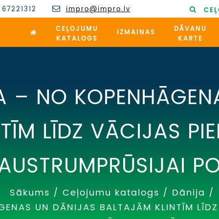
 67221312
impro@impro.lv
CEĻ
CEĻOJUMU
DĀVANU
IZMAIŅAS
KATALOGS
KARTE
RA – NO KOPENHĀGEN
TĪM LĪDZ VĀCIJAS PI
AUSTRUMPRŪSIJAI PO
Sākums
/
Ceļojumu katalogs
/
Dānija
/
GENAS UN DĀNIJAS BALTAJĀM KLINTĪM LĪDZ