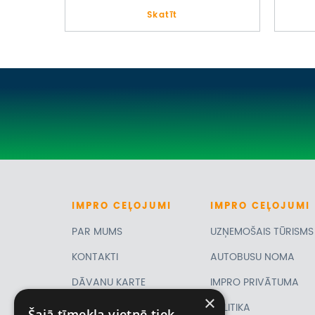
Skatīt
IMPRO
CEĻOJUMI
IMPRO
CEĻOJUMI
PAR MUMS
UZŅEMOŠAIS TŪRISMS
KONTAKTI
AUTOBUSU NOMA
DĀVANU KARTE
IMPRO PRIVĀTUMA
×
PIRMSLĪGUMA
POLITIKA
Šajā tīmekļa vietnē tiek