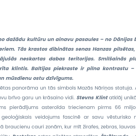
eno dažādu kultūru un ainavu pasaules – no Dānijas b
zeriem. Tās krastos dibinātas senas Hanzas pilsētas, 
ājušās neskartas dabas teritorijas. Smilšainās pl
īta klintis. Baltijas piekraste ir pilna kontrastu – 
un mūsdienu ostu dzīvīgums.
sētas panorāma un tās simbols Mazās Nāriņas statuja. Al
vu brīvo garu un krāsaino vidi.
Stevns Klint
atklāj uni
zams pierādījums asteroīda triecienam pirms 66 mil
s geoloģiskais veidojums fascinē ar savu vēsturisko 
ā braucienu cauri zonām, kur mīt žirafes, zebras, lauva