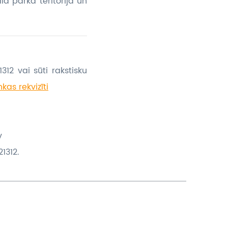
lā parka teritorijā un
312 vai sūti rakstisku
kas rekvizīti
v
1312.