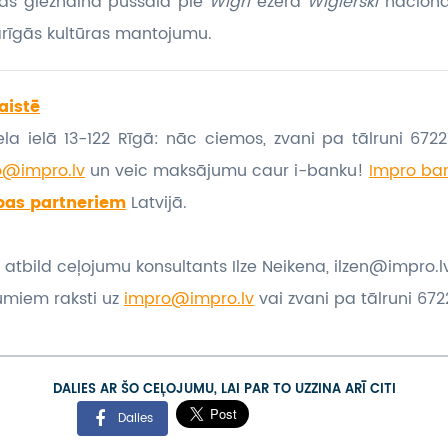
das gleznainā pussalā pie
Wigri
ezera
Wigierski
nacionā
arīgās kultūras mantojumu.
aistē
la ielā 13-122 Rīgā: nāc ciemos, zvani pa tālruni 67221
o@impro.lv
un veic maksājumu caur i-banku!
Impro ban
bas partneriem
Latvijā.
 atbild ceļojumu konsultants Ilze Neikena, ilzen@impro.l
umiem raksti uz
impro@impro.lv
vai zvani pa tālruni 6722
DALIES AR ŠO CEĻOJUMU, LAI PAR TO UZZINA ARĪ CITI
Dalies