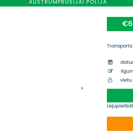
AUSTRUMPRŪSIJAI POLIJĀ
€6
Transports
datu
ilgu
vietu
Lejupielād