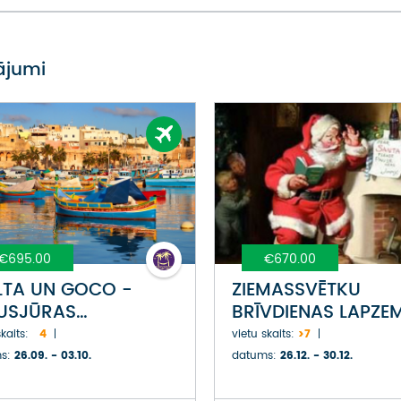
vājumi
€695.00
€670.00
TA UN GOCO -
ZIEMASSVĒTKU
USJŪRAS
BRĪVDIENAS LAPZE
LĒPUMAINĀKĀS
kaits:
4
vietu skaits:
>7
AS (***)
s:
26.09. - 03.10.
datums:
26.12. - 30.12.