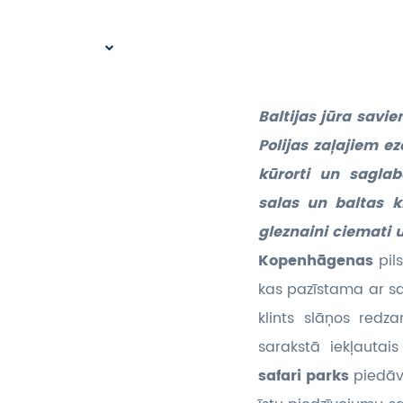
Baltijas jūra savi
Polijas zaļajiem e
kūrorti un saglab
salas un baltas kr
gleznaini ciemati 
Kopenhāgenas
pil
kas pazīstama ar sa
klints slāņos red
sarakstā iekļautai
safari parks
piedāv