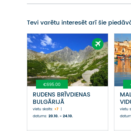
Tevi varētu interesēt arī šie piedā
€695.00
RUDENS BRĪVDIENAS
MAL
BULGĀRIJĀ
VID
NOS
vietu skaits:
>7
vietu s
SAL
datums:
20.10. - 24.10.
datum