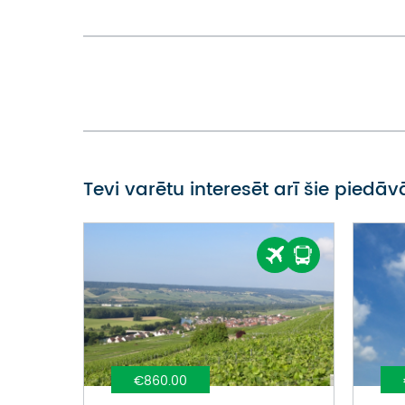
Tevi varētu interesēt arī šie piedā
€860.00