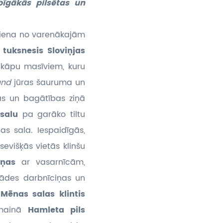
bīgākās pilsētas un
 viena no varenākajām
 tuksnesis Sloviņjas
o kāpu masīviem, kuru
zund
jūras šauruma un
bas un bagātības ziņā
 salu
pa garāko tiltu
as sala. Iespaidīgās,
tsevišķās vietās klinšu
tiņas
ar vasarnīcām,
trādes darbnīciņas un
s
Mēnas salas klintis
smainā
Hamleta pils