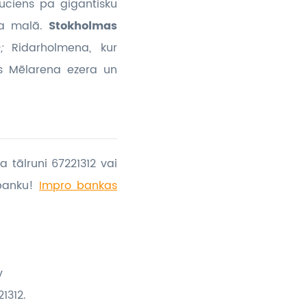
uciens pa gigantisku
ma malā.
Stokholmas
n;
Ridarholmena, kur
ies Mēlarena ezera un
a tālruni 67221312 vai
banku!
Impro bankas
v
1312.