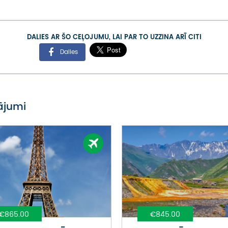
DALIES AR ŠO CEĻOJUMU, LAI PAR TO UZZINA ARĪ CITI
Dalies
vājumi
€865.00
€845.00