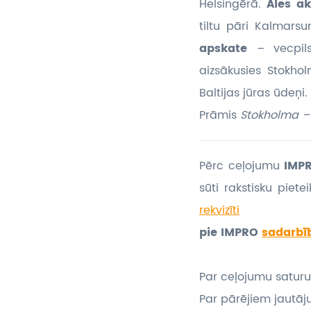
Helsingērā.
Ales a
tiltu pāri Kalmar
apskate
– vecpil
aizsākusies Stokhol
Baltijas jūras ūdeņi.
Prāmis
Stokholma – 
Pērc ceļojumu
IMPR
sūti rakstisku piet
rekvizīti
pie IMPRO
sadarbī
Par ceļojumu saturu
Par pārējiem jautāj