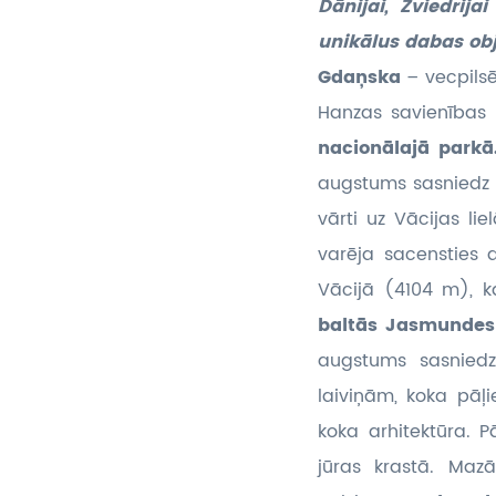
Dānijai, Zviedrij
unikālus dabas ob
Gdaņska
– vecpils
Hanzas savienības
nacionālajā parkā
augstums sasniedz 
vārti uz Vācijas li
varēja sacensties 
Vācijā (4104 m), ka
baltās Jasmundes k
augstums sasnied
laiviņām, koka pā
koka arhitektūra. 
jūras krastā. Maz