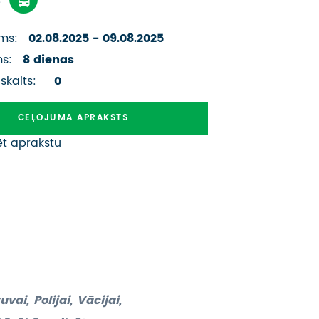
ATSAUKSMES PAR CEĻOJUMU
ms:
02.08.2025 - 09.08.2025
VĪZU ANKETAS
ms:
8 dienas
PIEMIŅAS ISTABA
 skaits:
0
IMPRO PRIVĀTUMA POLITIKA
CEĻOJUMA APRAKSTS
ēt aprakstu
Seko mums:
ai, Polijai, Vācijai,