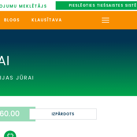
PIESLĒGTIES TIEŠSAISTES SIST
OJUMU MEKLĒTĀJS
BLOGS
KLAUSĪTAVA
KONTAKTI
PAR MUMS
AI
AUTOBUSU NOMA
IJAS JŪRAI
UZŅEMOŠAIS TŪRISMS
IMPRO KONKURSI
60.00
PIRMSLĪGUMA INFORMĀCIJA,
IZPĀRDOTS
KLIENTA LĪGUMS,
CEĻOJUMU APDROŠINĀŠANA
: