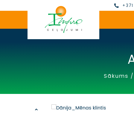
+371
Sākums
/