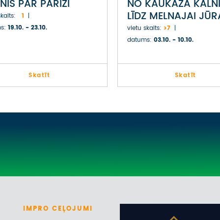
NIS PAR PARĪZI
NO KAUKĀZA KALN
LĪDZ MELNAJAI JŪR
kaits:
1
GRUZIJĀ
s:
19.10. - 23.10.
vietu skaits:
>7
datums:
03.10. - 10.10.
Skatīt
Skatīt
IMPRO
CEĻOJUMI