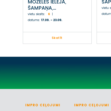
MOZELES IELEJA,
SAP
ŠAMPAŅA,
vietu s
LUKSEMBURGA UN
datum
vietu skaits:
6
ZIEMEĻU VENĒCIJA -
datums:
17.09. - 23.09.
BRIGE
Skatīt
IMPRO
CEĻOJUMI
IMPRO
CEĻOJUMI