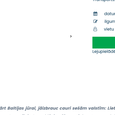
datu
ilgu
vietu
Lejupielād
t Baltijas jūrai, jāizbrauc cauri sešām valstīm: Lietuv