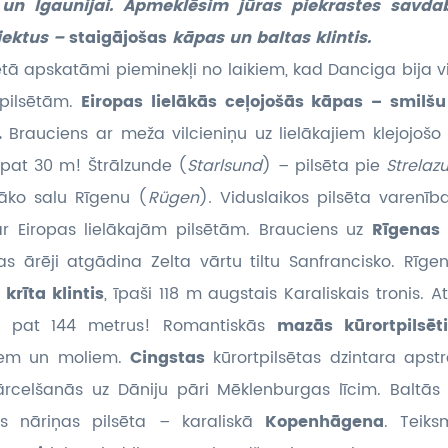
ai un Igaunijai. Apmeklēsim jūras piekrastes savda
jektus –
staigājošas
kāpas un baltas klintis.
ētā apskatāmi pieminekļi no laikiem, kad Danciga bija
 pilsētām.
Eiropas lielākās ceļojošās kāpas – smilšu
.
Brauciens ar meža vilcieniņu uz lielākajiem klejojoš
pat 30 m! Štrālzunde (
Starlsund
) – pilsēta pie
Strela
elāko salu Rīgenu (
Rügen
)
.
Viduslaikos pilsēta varenī
ar Eiropas lielākajām pilsētām. Brauciens uz
Rīgenas
s ārēji atgādina Zelta vārtu tiltu Sanfrancisko. Rīgen
rīta klintis
, īpaši 118 m augstais Karaliskais tronis. A
z pat 144 metrus! Romantiskās
mazās kūrortpilsē
ļiem un moliem.
Cingstas
kūrortpilsētas dzintara aps
Pārcelšanās uz Dāniju pāri Mēklenburgas līcim. Baltā
ās nāriņas pilsēta – karaliskā
Kopenhāgena
. Teik