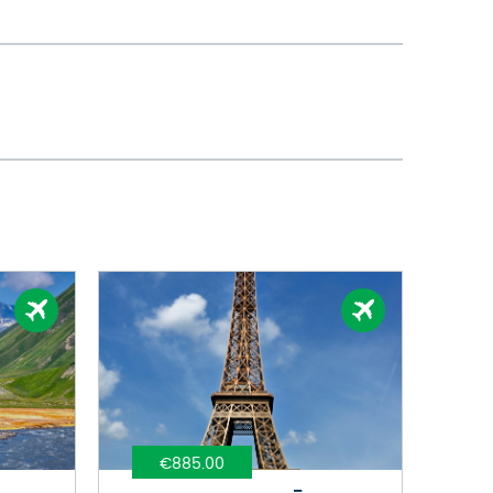
€885.00