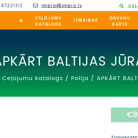
 67221312
impro@impro.lv
CEĻ
CEĻOJUMU
DĀVANU
IZMAIŅAS
KATALOGS
KARTE
APKĀRT BALTIJAS JŪR
Ceļojumu katalogs
/
Polija
/
APKĀRT BALT
€8
Transports