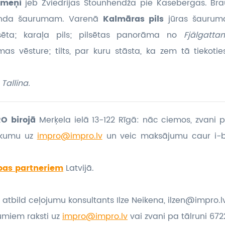
kmeņi
jeb Zviedrijas Stounhendža pie Kasebergas. Bra
sunda šaurumam. Varenā
Kalmāras pils
jūras šauru
sēta; karaļa pils; pilsētas panorāma no
Fjälgatta
mas vēsture; tilts, par kuru stāsta, ka zem tā tiekot
Tallina.
O birojā
Merķela ielā 13-122 Rīgā: nāc ciemos, zvani p
eikumu
uz
impro@impro.lv
un veic maksājumu caur i-
bas partneriem
Latvijā.
 atbild ceļojumu konsultants Ilze Neikena, ilzen@impro.l
umiem raksti uz
impro@impro.lv
vai zvani pa tālruni 6722