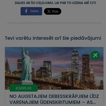
DALIES AR ŠO CEĻOJUMU, LAI PAR TO UZZINA ARĪ CITI
Dalies
Tevi varētu interesēt arī šie piedāvājumi
€3495.00
NO AUGSTAJIEM DEBESSKRĀPJIEM LĪDZ
VARENAJIEM ŪDENSKRITUMIEM – ASV