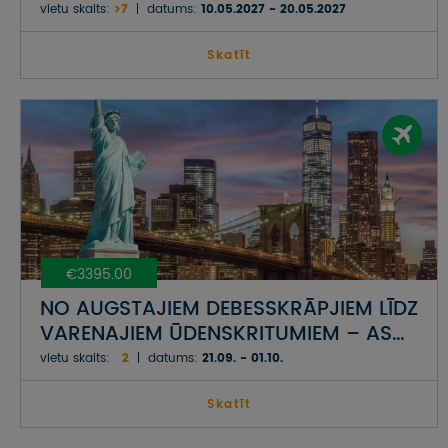
UN KANĀDA
vietu skaits:
>7
datums:
10.05.2027 - 20.05.2027
Skatīt
€3395.00
NO AUGSTAJIEM DEBESSKRĀPJIEM LĪDZ
VARENAJIEM ŪDENSKRITUMIEM – ASV
UN KANĀDA
vietu skaits:
2
datums:
21.09. - 01.10.
Skatīt