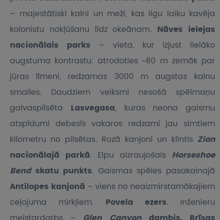
– majestātiski kalni un meži, kas ilgu laiku kavēja
kolonistu nokļūšanu līdz okeānam.
Nāves ielejas
nacionālais parks
– vieta, kur izjust lielāko
augstuma kontrastu: atrodoties ~80 m zemāk par
jūras līmeni, redzamas 3000 m augstas kalnu
smailes. Daudziem veiksmi nesošā spēlmaņu
galvaspilsēta
Lasvegasa
, kuras neona gaismu
atspīdumi debesīs vakaros redzami jau simtiem
kilometru no pilsētas. Rozā kanjoni un klintis
Zion
nacionālajā parkā
. Elpu aizraujošais
Horseshoe
Bend
skatu punkts
. Gaismas spēles pasakainajā
Antilopes kanjonā
– viens no neaizmirstamākajiem
ceļojuma mirkļiem.
Povela ezers
. Inženieru
meistardarbs –
Glen Canyon
dambis. Brīsas