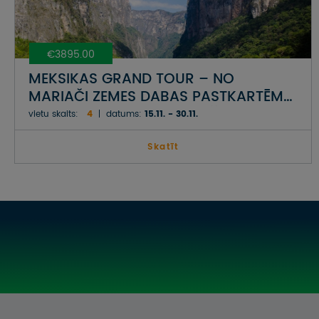
€3895.00
MEKSIKAS GRAND TOUR – NO
MARIAČI ZEMES DABAS PASTKARTĒM
LĪDZ CENTRĀLAMERIKAS DIŽĀKAJĀM
vietu skaits:
4
datums:
15.11. - 30.11.
CIVILIZĀCIJĀM
Skatīt