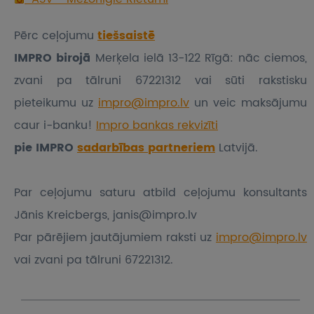
Pērc ceļojumu
tiešsaistē
IMPRO birojā
Merķela ielā 13-122 Rīgā: nāc ciemos,
zvani pa tālruni 67221312 vai sūti rakstisku
pieteikumu
uz
impro@impro.lv
un veic maksājumu
caur i-banku!
Impro bankas rekvizīti
pie IMPRO
sadarbības partneriem
Latvijā.
Par ceļojumu saturu atbild ceļojumu konsultants
Jānis Kreicbergs, janis@impro.lv
Par pārējiem jautājumiem raksti uz
impro@impro.lv
vai zvani pa tālruni 67221312.