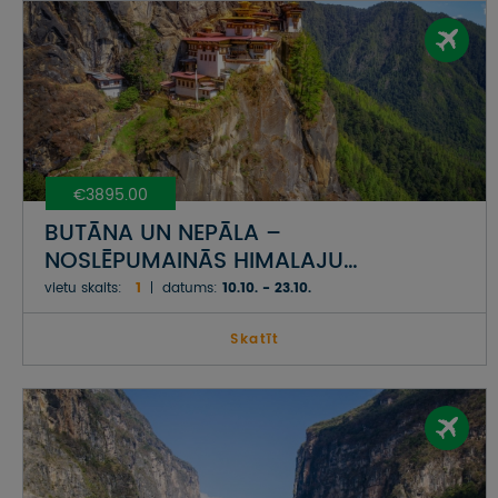
€3895.00
BUTĀNA UN NEPĀLA –
NOSLĒPUMAINĀS HIMALAJU
KARALISTES
vietu skaits:
1
datums:
10.10. - 23.10.
Skatīt