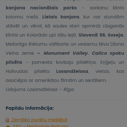
kanjona nacionālais parks
– sarkanu klints
kolonnu mežs.
Lielais kanjons
, kur var stundām
stāvēt un vērot, kā saules stari apmirdz rūsganās
klintis un Kolorādo upi tālu lejā.
Slavenā 66. šoseja.
Mežonīgo Rietumu vizītkarte un vesternu tēva Džona
Veina zeme
–
Monument Valley.
Calico
spoku
pilsēta
– pamesta kovboju pilsētiņa. Eņģeļu un
Holivudas pilsēta
Losandželosa
, vietas, kas
asociējas ar amerikāņu filmām un seriāliem.
Lidojums
Losandželosa – Rīga
.
Papildu informācija:
Zemāko punktu meklējot
ASV - Mežonīgie Rietumi