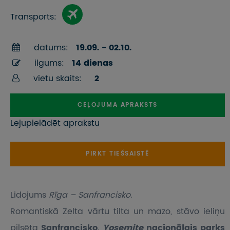
Transports:
datums:
19.09. - 02.10.
ilgums:
14 dienas
vietu skaits:
2
CEĻOJUMA APRAKSTS
Lejupielādēt aprakstu
PIRKT TIEŠSAISTĒ
Lidojums
Rīga – Sanfrancisko
.
Romantiskā Zelta vārtu tilta un mazo, stāvo ieliņu
pilsēta
Sanfrancisko
.
Yosemite
nacionālais parks