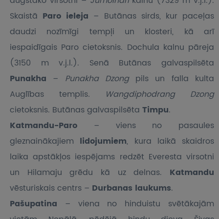
augstāko virsotni –
Jumolhari
kalnu (7329 m v.j.l.).
Skaistā
Paro ieleja
– Butānas sirds, kur paceļas
daudzi nozīmīgi tempļi un klosteri, kā arī
iespaidīgais Paro cietoksnis. Dochula kalnu pāreja
(3150 m v.j.l.). Senā Butānas galvaspilsēta
Punakha
–
Punakha Dzong
pils un falla kulta
Auglības templis
. Wangdiphodrang Dzong
cietoksnis. Butānas galvaspilsēta
Timpu
.
Katmandu-Paro
– viens no pasaules
gleznainākajiem
lidojumiem
, kura laikā skaidros
laika apstākļos iespējams redzēt Everesta virsotni
un Hilamaju grēdu kā uz delnas.
Katmandu
vēsturiskais centrs –
Durbanas laukums
.
Pašupatina
– viena no hinduistu svētākajām