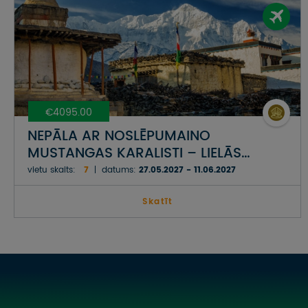
€4095.00
NEPĀLA AR NOSLĒPUMAINO
MUSTANGAS KARALISTI – LIELĀS
HIMALAJU VIRSOTNES, SĀRTIE
vietu skaits:
7
datums:
27.05.2027 - 11.06.2027
KANJONI, KRĀSAINIE KALNI UN MAZĀ
LHASA
Skatīt