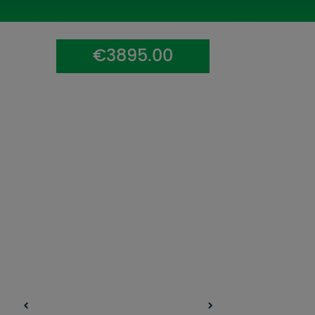
UZŅEMOŠAIS TŪRISMS
IMPRO KONKURSI
€3895.00
PIRMSLĪGUMA INFORMĀCIJA, KLIENTA LĪGUMS,
CEĻOJUMU APDROŠINĀŠANA
ATSAUKSMES PAR CEĻOJUMU
VĪZU ANKETAS
PIEMIŅAS ISTABA
IMPRO PRIVĀTUMA POLITIKA
Seko mums: