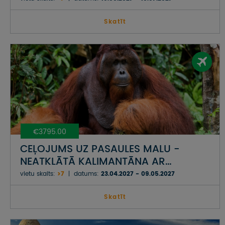
Skatīt
€3795.00
CEĻOJUMS UZ PASAULES MALU -
NEATKLĀTĀ KALIMANTĀNA AR
TROPISKO DERAWAN SALU
vietu skaits:
>7
datums:
23.04.2027 - 09.05.2027
ARHIPELĀGU
Skatīt