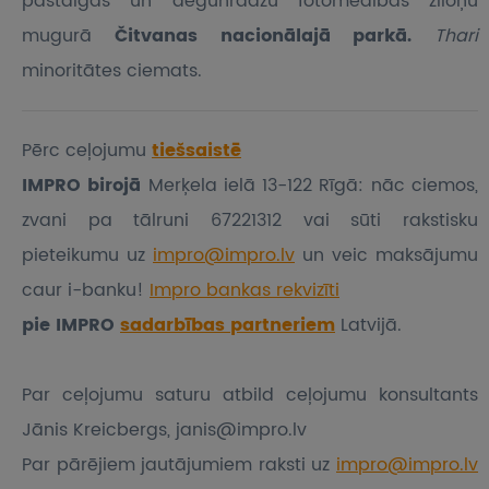
pastaigas un degunradžu fotomedības ziloņu
mugurā
Čitvanas nacionālajā parkā.
Thari
minoritātes ciemats.
Pērc ceļojumu
tiešsaistē
IMPRO birojā
Merķela ielā 13-122 Rīgā: nāc ciemos,
zvani pa tālruni 67221312 vai sūti rakstisku
pieteikumu
uz
impro@impro.lv
un veic maksājumu
caur i-banku!
Impro bankas rekvizīti
pie IMPRO
sadarbības partneriem
Latvijā.
Par ceļojumu saturu atbild ceļojumu konsultants
Jānis Kreicbergs, janis@impro.lv
Par pārējiem jautājumiem raksti uz
impro@impro.lv