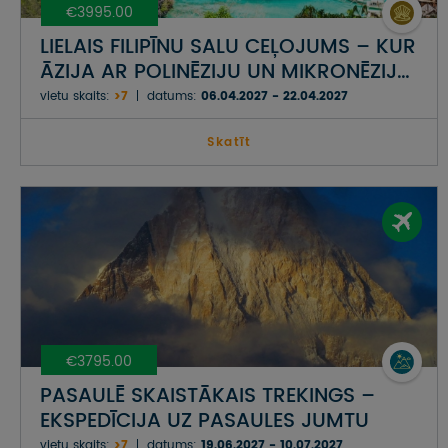
€3995.00
LIELAIS FILIPĪNU SALU CEĻOJUMS – KUR
ĀZIJA AR POLINĒZIJU UN MIKRONĒZIJU
TIEKAS
vietu skaits:
>7
datums:
06.04.2027 - 22.04.2027
Skatīt
€3795.00
PASAULĒ SKAISTĀKAIS TREKINGS –
EKSPEDĪCIJA UZ PASAULES JUMTU
vietu skaits:
>7
datums:
19.06.2027 - 10.07.2027