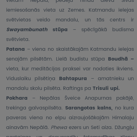
vietām Nepālā, pēdējā hindu dieva Šivas
iemiesošanās vieta uz Zemes. Katmandu ielejas
svētvietas veido mandalu, un tās centrs ir
Swayambunath
stūpa
– spēcīgākā budisma
svētvieta.
Patana
– viena no skaistākajām Katmandu ielejas
senajām pilsētām. Lielā budistu stūpa
Boudhā –
vieta, kur meditācijas praksei var nodoties ikviens.
Viduslaiku pilsētiņa
Bahtapura
– amatnieku un
mandalu skolu pilsēta. Raftings pa
Trisuli upi.
Pokhara
– Nepālas Šveice Anapurnas pakājē,
trekinga galvaspilsēta.
Sarangotas kalns,
no kura
paveras viena no elpu aizraujošākajām Himalaju
ainavām Nepālā.
Phewa
ezers un Seti aiza. Džungļu