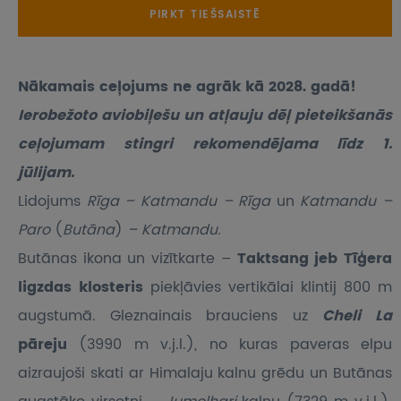
PIRKT TIEŠSAISTĒ
Nākamais ceļojums ne agrāk kā 2028. gadā!
Ierobežoto aviobiļešu un atļauju dēļ pieteikšanās
ceļojumam stingri rekomendējama līdz 1.
jūlijam.
Lidojums
Rīga – Katmandu – Rīga
un
Katmandu –
Paro
(
Butāna
)
– Katmandu.
Butānas ikona un vizītkarte –
Taktsang jeb Tīģera
ligzdas klosteris
piekļāvies vertikālai klintij 800 m
augstumā. Gleznainais brauciens uz
Cheli La
pāreju
(3990 m v.j.l.), no kuras paveras elpu
aizraujoši skati ar Himalaju kalnu grēdu un Butānas