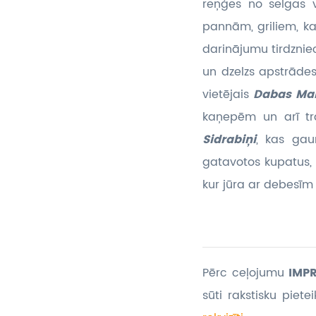
reņģes no selgas v
pannām, griliem, ka
darinājumu tirdzni
un dzelzs apstrāde
vietējais
Dabas Ma
kaņepēm un arī tr
Sidrabiņi
, kas gau
gatavotos kupatus,
kur jūra ar debesīm 
Pērc ceļojumu
IMPR
sūti rakstisku piet