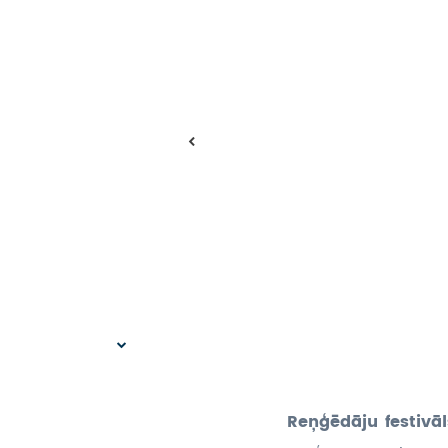
Reņģēdāju festivāl