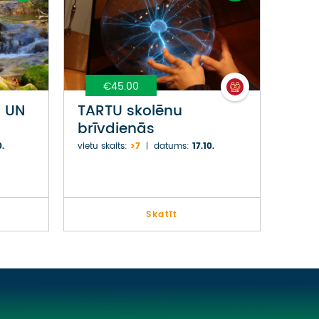
€45.00
I UN
TARTU skolēnu
brīvdienās
0.
vietu skaits:
>7
datums:
17.10.
Skatīt