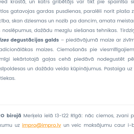
ed krastā, un katrs gribētājs var tikt pie spainīša 
tlos gatavojas gardas pusdienas, paralēli norit plaša 
ecība, skan dziesmas un nozib pa dancim, amata meista
s noslēpumus, dažādu mezglu siešanas tehnikas. Tirdzi
izes
degustācijas galds
– piedāvājumā maize ar zivīm
adicionālākas maizes. Ciemošanās pie viesmīlīgaji
mīgi iekārtotajā gaļas cehā piedāvā nodegustēt 
 sīpoldesas un dažāda veida kūpinājumus. Pastaiga uz
tiekas.
O birojā
Merķela ielā 13-122 Rīgā: nāc ciemos, zvani p
eikumu
uz
impro@impro.lv
un veic maksājumu caur i-