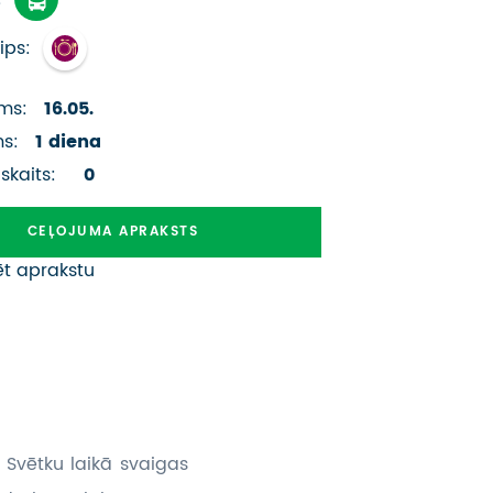
ATSAUKSMES PAR CEĻOJUMU
ips:
VĪZU ANKETAS
ms:
16.05.
PIEMIŅAS ISTABA
ms:
1 diena
IMPRO PRIVĀTUMA POLITIKA
 skaits:
0
Seko mums:
CEĻOJUMA APRAKSTS
ēt aprakstu
! Svētku laikā svaigas