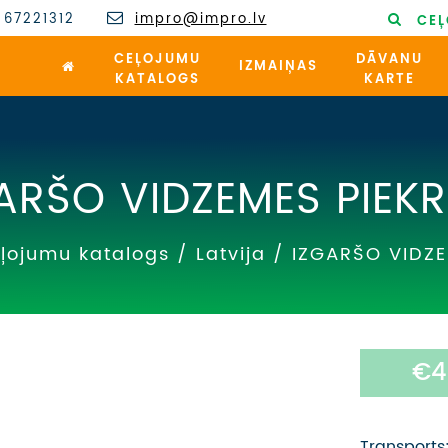
 67221312
impro@impro.lv
CEĻ
CEĻOJUMU
DĀVANU
IZMAIŅAS
KATALOGS
KARTE
ARŠO VIDZEMES PIEKR
ļojumu katalogs
/
Latvija
/
IZGARŠO VIDZE
€4
Transports