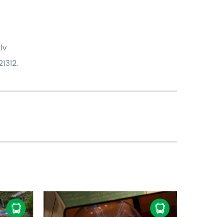
lv
1312.