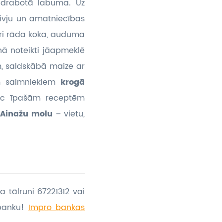
sidrabotā labuma. Uz
zivju un amatniecības
ri rāda koka, auduma
ņā noteikti jāapmeklē
, saldskābā maize ar
em saimniekiem
krogā
pēc īpašām receptēm
Ainažu molu
– vietu,
a tālruni 67221312 vai
banku!
Impro bankas