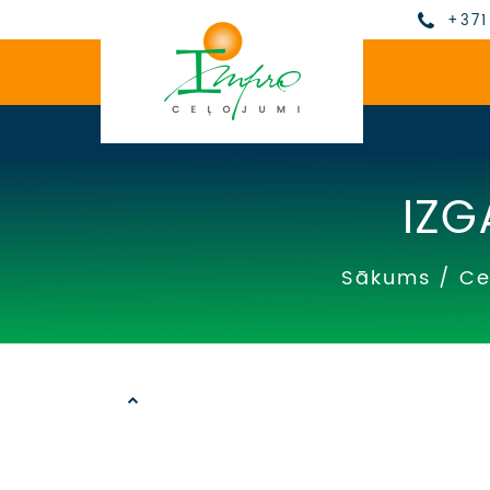
+371
IZG
Sākums
/
Ce