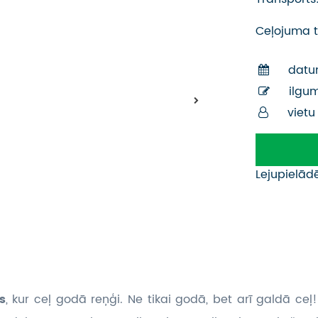
Ceļojuma t
datu
ilgu
vietu
Lejupielād
s
, kur ceļ godā reņģi. Ne tikai godā, bet arī galdā ceļ