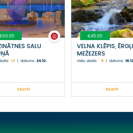
€50.00
€45.00
ZINĀTNES SALU
VELNA KLĒPIS, ĒRGĻ
UŅĀ
MEŽEZERS
kaits:
>7
datums:
24.10.
vietu skaits:
5
datums:
18.1
Skatīt
Skatīt