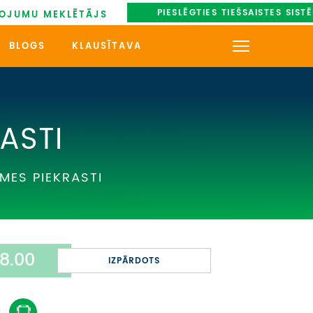
PIESLĒGTIES TIEŠSAISTES SIST
OJUMU MEKLĒTĀJS
BLOGS
KLAUSĪTAVA
KONTAKTI
PAR MUMS
ASTI
AUTOBUSU NOMA
MES PIEKRASTI
UZŅEMOŠAIS TŪRISMS
IMPRO KONKURSI
8.00
PIRMSLĪGUMA INFORMĀCIJA,
IZPĀRDOTS
KLIENTA LĪGUMS,
CEĻOJUMU APDROŠINĀŠANA
: