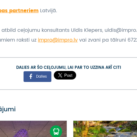
bas partneriem
Latvijā.
 atbild ceļojumu konsultants Uldis Klepers, uldis@impro.
umiem raksti uz
impro@impro.lv
vai zvani pa tālruni 6722
DALIES AR ŠO CEĻOJUMU, LAI PAR TO UZZINA ARĪ CITI
Dalies
vājumi