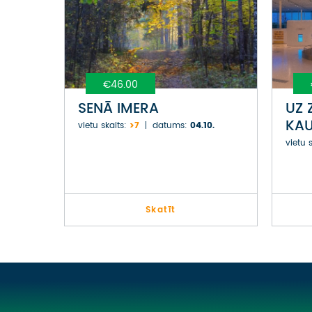
€46.00
SENĀ IMERA
UZ 
KA
vietu skaits:
>7
datums:
04.10.
vietu s
Skatīt