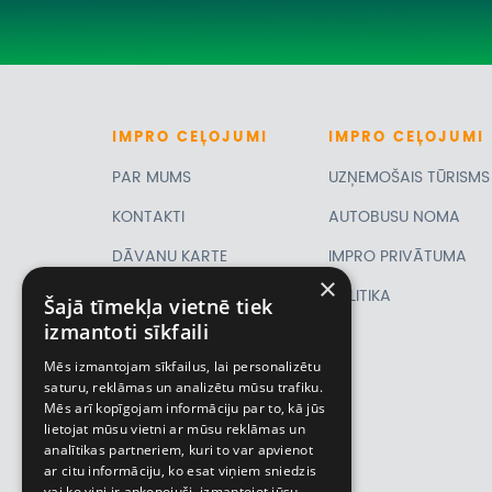
IMPRO
CEĻOJUMI
IMPRO
CEĻOJUMI
PAR MUMS
UZŅEMOŠAIS TŪRISMS
KONTAKTI
AUTOBUSU NOMA
DĀVANU KARTE
IMPRO PRIVĀTUMA
×
PIRMSLĪGUMA
POLITIKA
Šajā tīmekļa vietnē tiek
izmantoti sīkfaili
INFORMĀCIJA, KLIENTA
Mēs izmantojam sīkfailus, lai personalizētu
LĪGUMS,
saturu, reklāmas un analizētu mūsu trafiku.
Mēs arī kopīgojam informāciju par to, kā jūs
CEĻOJUMU
lietojat mūsu vietni ar mūsu reklāmas un
analītikas partneriem, kuri to var apvienot
APDROŠINĀŠANA
ar citu informāciju, ko esat viņiem sniedzis
vai ko viņi ir apkopojuši, izmantojot jūsu