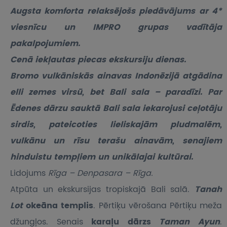
Augsta komforta relaksējošs piedāvājums ar 4*
viesnīcu un IMPRO grupas vadītāja
pakalpojumiem.
Cenā iekļautas piecas ekskursiju dienas.
Bromo vulkāniskās ainavas Indonēzijā atgādina
elli zemes virsū, bet Bali sala – paradīzi. Par
Ēdenes dārzu sauktā Bali sala iekarojusi ceļotāju
sirdis, pateicoties lieliskajām pludmalēm,
vulkānu un rīsu terašu ainavām, senajiem
hinduistu tempļiem un unikālajai kultūrai.
Lidojums
Rīga – Denpasara – Rīga.
Atpūta un ekskursijas tropiskajā Bali salā.
Tanah
Lot
okeāna templis
. Pērtiķu vērošana Pērtiķu meža
džungļos. Senais
karaļu dārzs
Taman Ayun
.