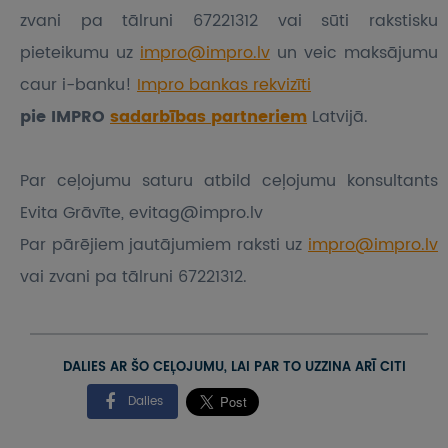
zvani pa tālruni 67221312 vai sūti rakstisku
pieteikumu
uz
impro@impro.lv
un veic maksājumu
caur i-banku!
Impro bankas rekvizīti
pie IMPRO
sadarbības partneriem
Latvijā.
Par ceļojumu saturu atbild ceļojumu konsultants
Evita Grāvīte, evitag@impro.lv
Par pārējiem jautājumiem raksti uz
impro@impro.lv
vai zvani pa tālruni 67221312.
DALIES AR ŠO CEĻOJUMU, LAI PAR TO UZZINA ARĪ CITI
Dalies