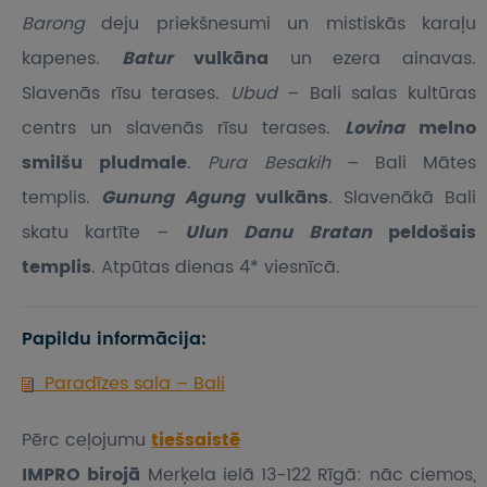
Barong
deju priekšnesumi un mistiskās karaļu
kapenes.
Batur
vulkāna
un ezera ainavas.
Slavenās rīsu terases.
Ubud
– Bali salas kultūras
centrs un slavenās rīsu terases.
Lovina
melno
smilšu pludmale
.
Pura Besakih
– Bali Mātes
templis.
Gunung Agung
vulkāns
. Slavenākā Bali
skatu kartīte –
Ulun Danu Bratan
peldošais
templis
. Atpūtas dienas 4* viesnīcā.
Papildu informācija:
Paradīzes sala – Bali
Pērc ceļojumu
tiešsaistē
IMPRO birojā
Merķela ielā 13-122 Rīgā: nāc ciemos,