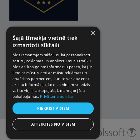
×
Šajā tīmekļa vietnē tiek
izmantoti sīkfaili
Mēs izmantojam sīkfailus, lai personalizētu
saturu, reklāmas un analizētu mūsu trafiku.
Mēs arī kopīgojam informāciju par to, kā jūs
lietojat mūsu vietni ar mūsu reklāmas un
analītikas partneriem, kuri to var apvienot
ar citu informāciju, ko esat viņiem sniedzis
vai ko viņi ir apkopojuši, izmantojot jūsu
pakalpojumus.
Privātuma politika
PIEKRIST VISIEM
ATTEIKTIES NO VISIEM
© 2026 Impro ceļojumi. Visas
tiesības aizsargātas.