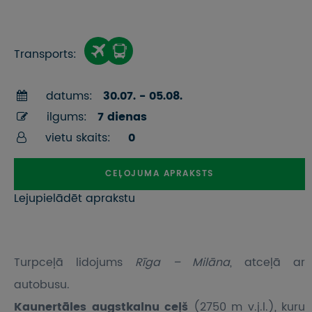
Transports:
datums:
30.07. - 05.08.
ilgums:
7 dienas
vietu skaits:
0
CEĻOJUMA APRAKSTS
Lejupielādēt aprakstu
Turpceļā lidojums
Rīga – Milāna
, atceļā ar
autobusu.
Kaunertāles augstkalnu ceļš
(2750 m v.j.l.), kuru