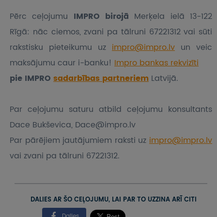
Pērc ceļojumu
IMPRO birojā
Merķela ielā 13-122
Rīgā: nāc ciemos, zvani pa tālruni 67221312 vai sūti
rakstisku pieteikumu
uz
impro@impro.lv
un veic
maksājumu caur i-banku!
Impro bankas rekvizīti
pie IMPRO
sadarbības partneriem
Latvijā.
Par ceļojumu saturu atbild ceļojumu konsultants
Dace Bukševica, Dace@impro.lv
Par pārējiem jautājumiem raksti uz
impro@impro.lv
vai zvani pa tālruni 67221312.
DALIES AR ŠO CEĻOJUMU, LAI PAR TO UZZINA ARĪ CITI
Dalies