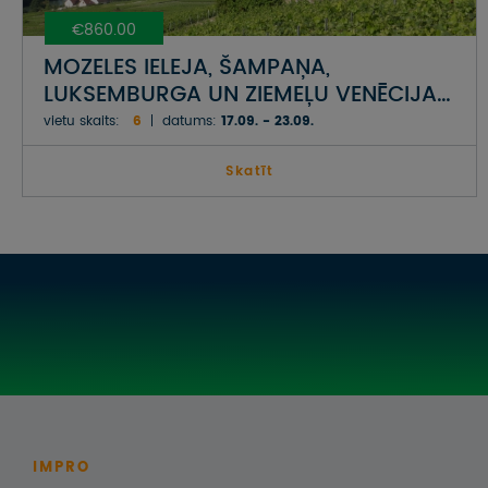
€860.00
MOZELES IELEJA, ŠAMPAŅA,
LUKSEMBURGA UN ZIEMEĻU VENĒCIJA
- BRIGE
vietu skaits:
6
datums:
17.09. - 23.09.
Skatīt
IMPRO