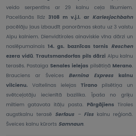
veido serpentīns ar 29 kalnu ceļa līkumiem.
Pacelšanās līdz
3108 m v.j.l. ar
Karlesjochbahn
pacēlāju ļaus izbaudīt panorāmas skatu uz 3 valstu
Alpu kalniem. Dienvidtiroles ainaviskie vīna dārzi un
noslēpumainais
14. gs. baznīcas tornis
Reschen
ezera vidū
.
Trautsmandorfas pils dārzi
Alpu kalnu
terasēs. Pastaiga
Senales ielejas
pilsētiņā
Merano
.
Brauciens ar Šveices
Bernina Express
kalnu
vilcienu.
Valtelinas ielejas
Tirano
pilsētiņa un
svētceļotāju iecienītā bazilika. Īpaša no griķu
miltiem gatavota itāļu pasta
.
Pārgājiens
Tiroles
augstkalnu terasē
Serfaus
–
Fiss
kalnu reģionā.
Šveices kalnu kūrorts
Samnaun
.