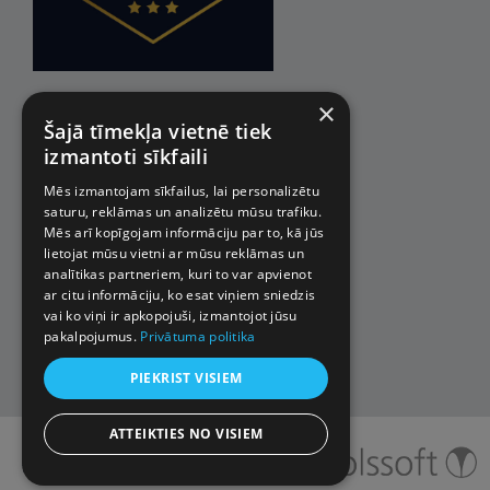
×
Šajā tīmekļa vietnē tiek
izmantoti sīkfaili
Mēs izmantojam sīkfailus, lai personalizētu
saturu, reklāmas un analizētu mūsu trafiku.
Mēs arī kopīgojam informāciju par to, kā jūs
lietojat mūsu vietni ar mūsu reklāmas un
analītikas partneriem, kuri to var apvienot
ar citu informāciju, ko esat viņiem sniedzis
vai ko viņi ir apkopojuši, izmantojot jūsu
pakalpojumus.
Privātuma politika
PIEKRIST VISIEM
ATTEIKTIES NO VISIEM
© 2026 Impro ceļojumi. Visas
tiesības aizsargātas.