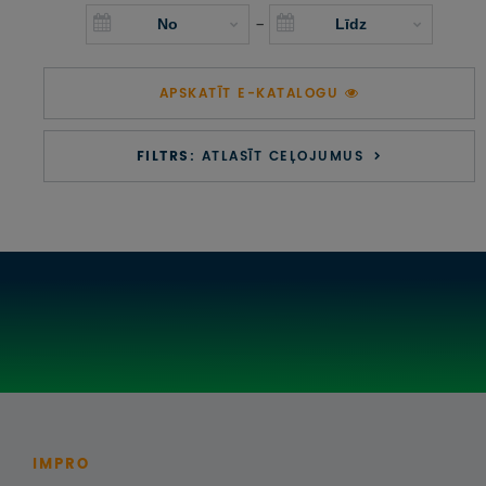
UZŅEMOŠAIS TŪRISMS
-
IMPRO KONKURSI
APSKATĪT E-KATALOGU
PIRMSLĪGUMA INFORMĀCIJA, KLIENTA LĪGUMS,
CEĻOJUMU APDROŠINĀŠANA
FILTRS:
ATLASĪT CEĻOJUMUS
ATSAUKSMES PAR CEĻOJUMU
VĪZU ANKETAS
PIEMIŅAS ISTABA
IMPRO PRIVĀTUMA POLITIKA
Seko mums:
IMPRO