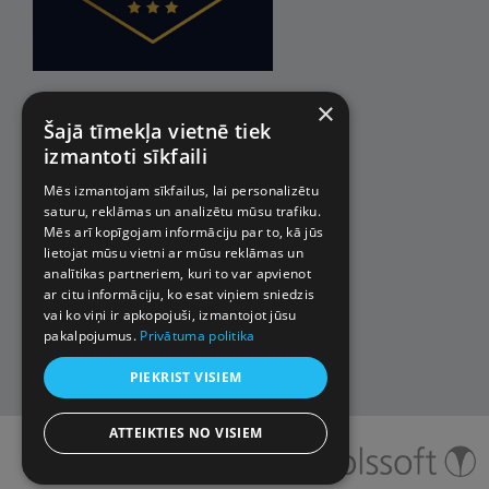
×
Šajā tīmekļa vietnē tiek
izmantoti sīkfaili
Mēs izmantojam sīkfailus, lai personalizētu
saturu, reklāmas un analizētu mūsu trafiku.
Mēs arī kopīgojam informāciju par to, kā jūs
lietojat mūsu vietni ar mūsu reklāmas un
analītikas partneriem, kuri to var apvienot
ar citu informāciju, ko esat viņiem sniedzis
vai ko viņi ir apkopojuši, izmantojot jūsu
pakalpojumus.
Privātuma politika
PIEKRIST VISIEM
ATTEIKTIES NO VISIEM
© 2026 Impro ceļojumi. Visas
tiesības aizsargātas.