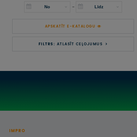
UZŅEMOŠAIS TŪRISMS
-
IMPRO KONKURSI
APSKATĪT E-KATALOGU
PIRMSLĪGUMA INFORMĀCIJA, KLIENTA LĪGUMS,
CEĻOJUMU APDROŠINĀŠANA
FILTRS:
ATLASĪT CEĻOJUMUS
ATSAUKSMES PAR CEĻOJUMU
VĪZU ANKETAS
PIEMIŅAS ISTABA
IMPRO PRIVĀTUMA POLITIKA
Seko mums:
IMPRO