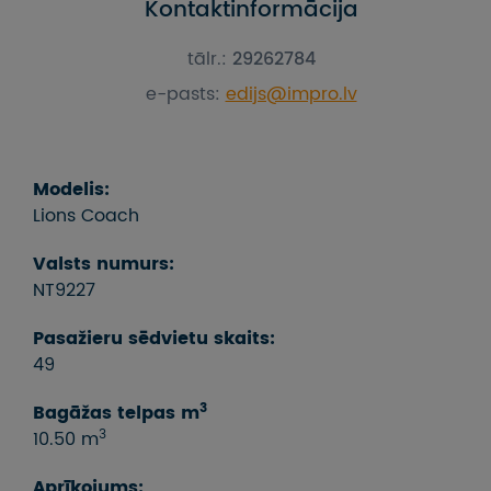
Kontaktinformācija
tālr.:
29262784
e-pasts:
edijs@impro.lv
Modelis:
Lions Coach
Valsts numurs:
NT9227
Pasažieru sēdvietu skaits:
49
3
Bagāžas telpas m
3
10.50 m
Aprīkojums: