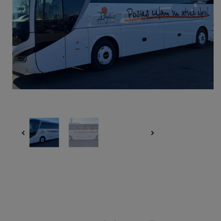
UZŅEMOŠAIS TŪRISMS
IMPRO KONKURSI
PIRMSLĪGUMA INFORMĀCIJA, KLIENTA LĪGUMS,
CEĻOJUMU APDROŠINĀŠANA
ATSAUKSMES PAR CEĻOJUMU
VĪZU ANKETAS
PIEMIŅAS ISTABA
IMPRO PRIVĀTUMA POLITIKA
Seko mums: