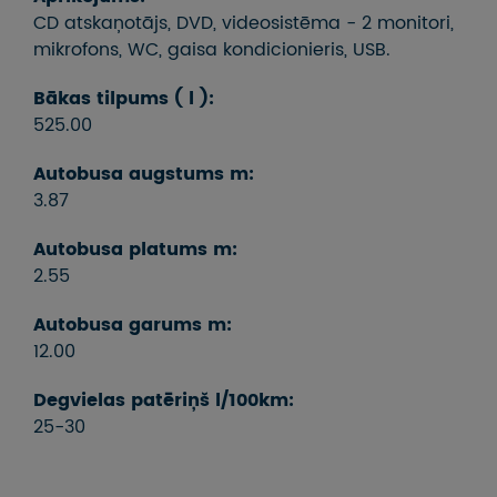
CD atskaņotājs, DVD, videosistēma - 2 monitori,
mikrofons, WC, gaisa kondicionieris, USB.
Bākas tilpums ( l ):
525.00
Autobusa augstums m:
3.87
Autobusa platums m:
2.55
Autobusa garums m:
12.00
Degvielas patēriņš l/100km:
25-30