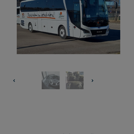
UZŅEMOŠAIS TŪRISMS
IMPRO KONKURSI
PIRMSLĪGUMA INFORMĀCIJA, KLIENTA LĪGUMS,
CEĻOJUMU APDROŠINĀŠANA
ATSAUKSMES PAR CEĻOJUMU
VĪZU ANKETAS
PIEMIŅAS ISTABA
IMPRO PRIVĀTUMA POLITIKA
Seko mums: