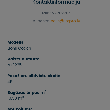
Kontaktinformācija
tālr.:
29262784
e-pasts:
edijs@impro.lv
Modelis:
Lions Coach
Valsts numurs:
NT9225
Pasažieru sēdvietu skaits:
49
3
Bagāžas telpas m
3
10.50 m
Aprīkojums: