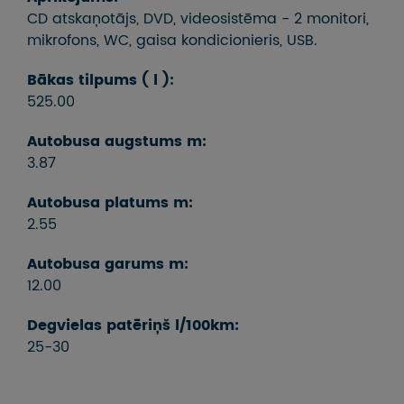
CD atskaņotājs, DVD, videosistēma - 2 monitori,
mikrofons, WC, gaisa kondicionieris, USB.
Bākas tilpums ( l ):
525.00
Autobusa augstums m:
3.87
Autobusa platums m:
2.55
Autobusa garums m:
12.00
Degvielas patēriņš l/100km:
25-30