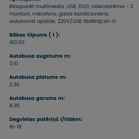
Blaupunkt multimedia ,USB, DVD, videosistēma - 2
monitori, mikrofons, gaisa kondicionieris,
autonomā apsilde, 220V/USB lādētāji,WI-FI
Bākas tilpums ( l ):
150.00
Autobusa augstums m:
3.10
Autobusa platums m:
2.30
Autobusa garums m:
8.35
Degvielas patēriņš l/100km:
16-18