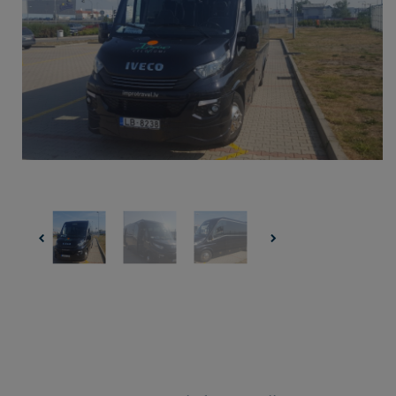
UZŅEMOŠAIS TŪRISMS
IMPRO KONKURSI
PIRMSLĪGUMA INFORMĀCIJA, KLIENTA LĪGUMS,
CEĻOJUMU APDROŠINĀŠANA
ATSAUKSMES PAR CEĻOJUMU
VĪZU ANKETAS
PIEMIŅAS ISTABA
IMPRO PRIVĀTUMA POLITIKA
Seko mums: