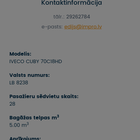
Kontaktinformācija
tālr.:
29262784
e-pasts:
edijs@impro.lv
Modelis:
IVECO CUBY 70C18HD
Valsts numurs:
LB 8238
Pasažieru sēdvietu skaits:
28
3
Bagāžas telpas m
3
5.00 m
Aprīkojums: