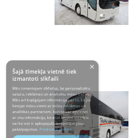
×
Šajā tīmekļa vietnē tiek
izmantoti sīkfaili
Mēs izmantojam sīkfailus, lai personalizētu
saturu, reklāmas un analizētu mūsu trafiku.
Mēs arī kopīgojam informāciju par to, kā jūs
lietojat mūsu vietni ar mūsu reklāmas un
analītikas partneriem, kuri to var apvienot
ar citu informāciju, ko esat viņiem sniedzis
vai ko viņi ir apkopojuši, izmantojot jūsu
pakalpojumus.
Privātuma politika