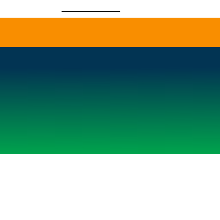
 67221312
impro@impro.lv
CEĻ
CEĻOJUMU
DĀVANU
IZMAIŅAS
KATALOGS
KARTE
MAN LIONS COACH
/
Pakalpojumi
/
Autobusu noma
/
MAN LI
Modelis
Valsts 