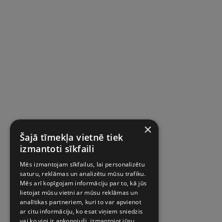
×
Šajā tīmekļa vietnē tiek
izmantoti sīkfaili
Mēs izmantojam sīkfailus, lai personalizētu
saturu, reklāmas un analizētu mūsu trafiku.
Mēs arī kopīgojam informāciju par to, kā jūs
lietojat mūsu vietni ar mūsu reklāmas un
analītikas partneriem, kuri to var apvienot
ar citu informāciju, ko esat viņiem sniedzis
vai ko viņi ir apkopojuši, izmantojot jūsu