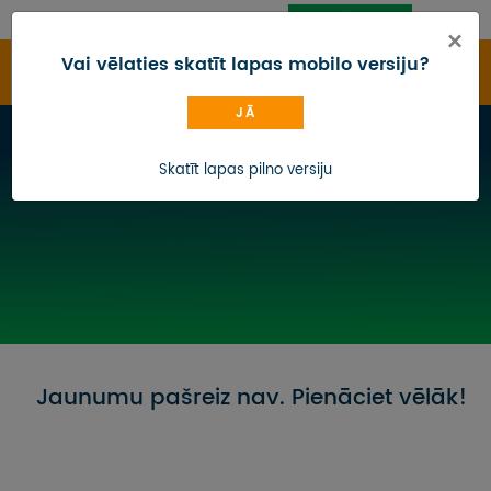
PIESLĒGTIES
CEĻOJUMU MEKLĒTĀJS
×
Vai vēlaties skatīt lapas mobilo versiju?
JĀ
CEĻOJUMU KATALOGS
Sākums
/
Skatīt lapas pilno versiju
IZMAIŅAS
DĀVANU KARTE
BLOGS
KONTAKTI
Jaunumu pašreiz nav. Pienāciet vēlāk!
PAR MUMS
AUTOBUSU NOMA