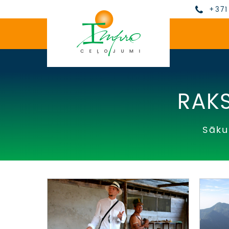
+371
RAKS
Sāk