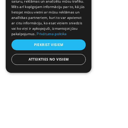
saturu, reklāmas un analizētu mūsu trafiku.
Mēs arī kopīgojam informāciju par to, kā jūs
lietojat mūsu vietni ar mūsu reklāmas un
analītikas partneriem, kuri to var apvienot
ar citu informāciju, ko esat viņiem sniedzis
vai ko viņi ir apkopojuši, izmantojot jūsu
pakalpojumus.
Privātuma politika
PIEKRIST VISIEM
ATTEIKTIES NO VISIEM