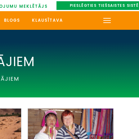
PIESLĒGTIES TIEŠSAISTES SIST
OJUMU MEKLĒTĀJS
BLOGS
KLAUSĪTAVA
KONTAKTI
PAR MUMS
ĀJIEM
AUTOBUSU NOMA
TĀJIEM
UZŅEMOŠAIS TŪRISMS
IMPRO KONKURSI
PIRMSLĪGUMA INFORMĀCIJA,
KLIENTA LĪGUMS,
CEĻOJUMU APDROŠINĀŠANA