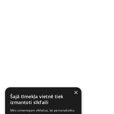
×
Šajā tīmekļa vietnē tiek
izmantoti sīkfaili
Mēs izmantojam sīkfailus, lai personalizētu