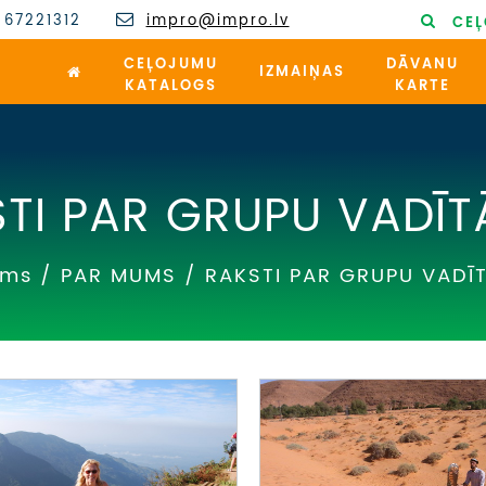
 67221312
impro@impro.lv
CEĻ
CEĻOJUMU
DĀVANU
IZMAIŅAS
KATALOGS
KARTE
TI PAR GRUPU VADĪT
ums
/
PAR MUMS
/
RAKSTI PAR GRUPU VADĪ