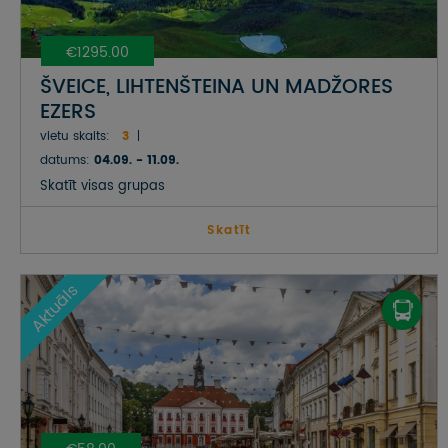
€1295.00
ŠVEICE, LIHTENŠTEINA UN MADŽORES
EZERS
vietu skaits:
3
datums:
04.09. - 11.09.
Skatīt visas grupas
Skatīt
Aktuāls