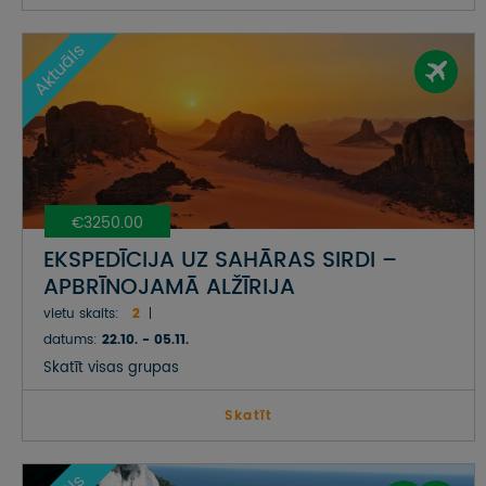
Aktuāls
€3250.00
EKSPEDĪCIJA UZ SAHĀRAS SIRDI –
APBRĪNOJAMĀ ALŽĪRIJA
vietu skaits:
2
datums:
22.10. - 05.11.
Skatīt visas grupas
Skatīt