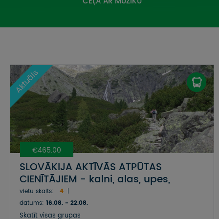
CEĻĀ AR MŪZIKU
Aktuāls
€465.00
SLOVĀKIJA AKTĪVĀS ATPŪTAS
CIENĪTĀJIEM - kalni, alas, upes,
kanjoni
vietu skaits:
4
datums:
16.08. - 22.08.
Skatīt visas grupas