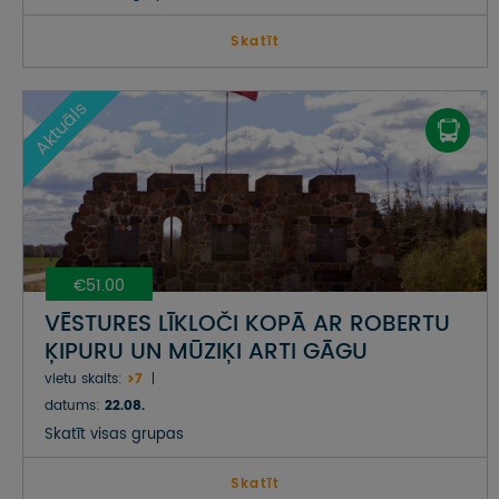
Skatīt
Aktuāls
€51.00
VĒSTURES LĪKLOČI KOPĀ AR ROBERTU
ĶIPURU UN MŪZIĶI ARTI GĀGU
vietu skaits:
>7
datums:
22.08.
Skatīt visas grupas
Skatīt