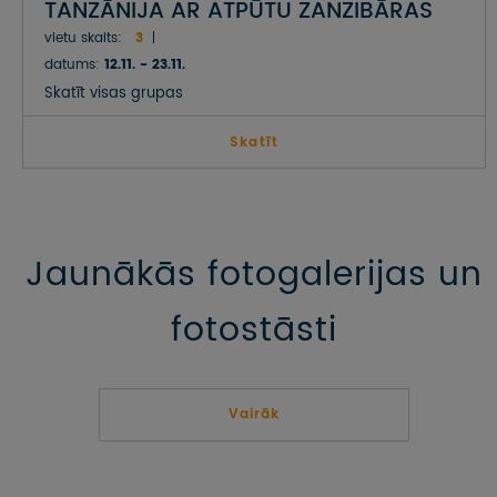
TANZĀNIJA AR ATPŪTU ZANZIBĀRAS
SALĀ
vietu skaits:
3
datums:
12.11. - 23.11.
Skatīt visas grupas
Skatīt
Jaunākās fotogalerijas un
fotostāsti
Vairāk