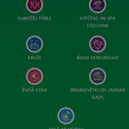
UZŅEMOŠAIS TŪRISMS
IMPRO KONKURSI
GARDĒŽU TŪRES
ATPŪTAS UN SPA
CEĻOJUMI
PIRMSLĪGUMA INFORMĀCIJA, KLIENTA LĪGUMS,
CEĻOJUMU APDROŠINĀŠANA
ATSAUKSMES PAR CEĻOJUMU
KRUĪZI
RĪGAS EKSKURSIJAS
VĪZU ANKETAS
PIEMIŅAS ISTABA
ĪPAŠĀ CENA
ZIEMASSVĒTKI UN JAUNAIS
IMPRO PRIVĀTUMA POLITIKA
GADS
Seko mums: