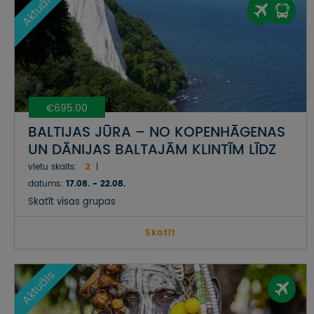
Aktuāls
€695.00
BALTIJAS JŪRA – NO KOPENHĀGENAS
UN DĀNIJAS BALTAJĀM KLINTĪM LĪDZ
VĀCIJAS PIEKRASTES SALĀM UN
vietu skaits:
2
AUSTRUMPRŪSIJAI POLIJĀ
datums:
17.08. - 22.08.
Skatīt visas grupas
Skatīt
Aktuāls