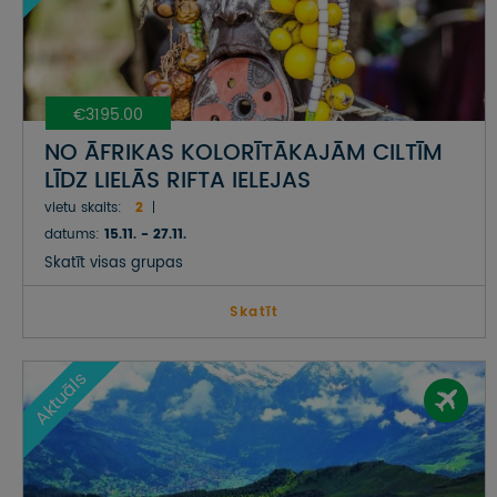
€3195.00
NO ĀFRIKAS KOLORĪTĀKAJĀM CILTĪM
LĪDZ LIELĀS RIFTA IELEJAS
GLEZNAINĀKAJĀM AINAVĀM –
vietu skaits:
2
EKSOTISKĀ ETIOPIJA
datums:
15.11. - 27.11.
Skatīt visas grupas
Skatīt
Aktuāls