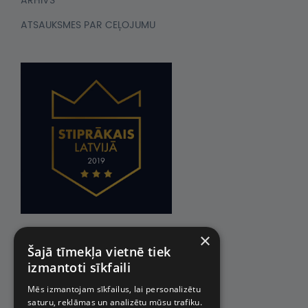
ARHĪVS
ATSAUKSMES PAR CEĻOJUMU
×
Šajā tīmekļa vietnē tiek
izmantoti sīkfaili
Mēs izmantojam sīkfailus, lai personalizētu
saturu, reklāmas un analizētu mūsu trafiku.