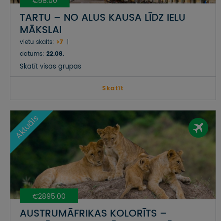
€58.00
TARTU – NO ALUS KAUSA LĪDZ IELU
MĀKSLAI
vietu skaits:
>7
datums:
22.08.
Skatīt visas grupas
Skatīt
Aktuāls
€2895.00
AUSTRUMĀFRIKAS KOLORĪTS –